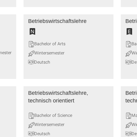
Betriebswirtschaftslehre
Betr
Bachelor of Arts
Ba
mester
Wintersemester
Wi
Deutsch
De
Betriebswirtschaftslehre,
Betr
technisch orientiert
techn
Bachelor of Science
Ma
Wintersemester
Wi
Deutsch
De