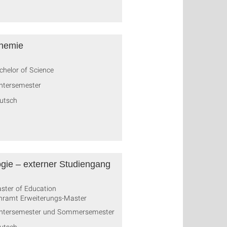
hemie
chelor of Science
ntersemester
utsch
ogie – externer Studiengang
ster of Education
hramt Erweiterungs-Master
ntersemester und Sommersemester
utsch