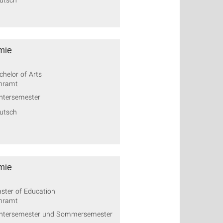
mie
chelor of Arts
hramt
ntersemester
utsch
mie
ster of Education
hramt
ntersemester und Sommersemester