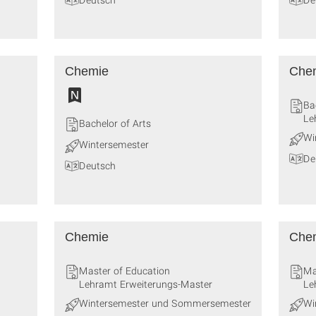
Chemie
Che
Ba
Le
Bachelor of Arts
Wi
Wintersemester
De
Deutsch
Chemie
Che
Master of Education
Ma
Lehramt Erweiterungs-Master
Le
Wintersemester und Sommersemester
Wi