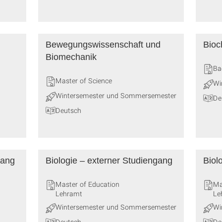
Bewegungswissenschaft und
Bioc
Biomechanik
Ba
Master of Science
Wi
Wintersemester und Sommersemester
De
Deutsch
gang
Biologie – externer Studiengang
Biol
Master of Education
Ma
Lehramt
Le
Wintersemester und Sommersemester
Wi
Deutsch
De