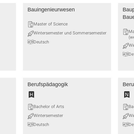
Bauingenieurwesen
Baup
Baue
Master of Science
Ma
Wintersemester und Sommersemester
(w
Deutsch
Wi
De
Berufspädagogik
Beru
Bachelor of Arts
Ba
Wintersemester
Wi
Deutsch
De