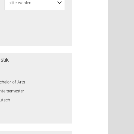
stik
chelor of Arts
ntersemester
utsch