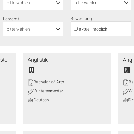
Bewerbung
Lehramt
aktuell möglich
aste
Anglistik
Angli
Bachelor of Arts
Ba
Wintersemester
Wi
Deutsch
De