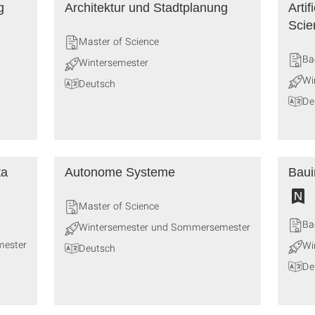
g
Architektur und Stadtplanung
Artif
Scie
Master of Science
Ba
Wintersemester
Wi
Deutsch
De
ta
Autonome Systeme
Baui
Master of Science
Ba
Wintersemester und Sommersemester
mester
Wi
Deutsch
De