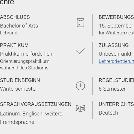
chte
ABSCHLUSS
BEWERBUNGS
Bachelor of Arts
15. September
Lehramt
für Wintersemes
PRAKTIKUM
ZULASSUNG
Praktikum erforderlich
Unbeschränkt
Orientierungspraktikum
Lehrerorientieru
während des Studiums
STUDIENBEGINN
REGELSTUDIE
Wintersemester
6 Semester
SPRACHVORAUSSETZUNGEN
UNTERRICHT
Deutsch
Latinum, Englisch, weitere
Fremdsprache