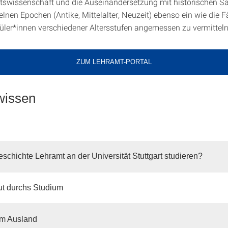
tswissenschaft und die Aus­einandersetzung mit historischen S
lnen Epo­chen (Antike, Mittelalter, Neuzeit) ebenso ein wie die F
üler*innen verschiedener Altersstufen angemessen zu vermitteln
ZUM LEHRAMT-PORTAL
wissen
chichte Lehramt an der Universität Stuttgart studieren?
ut durchs Studium
im Ausland