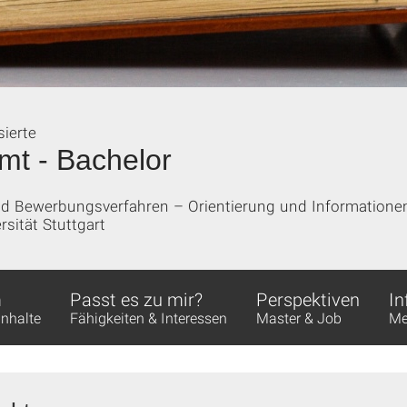
sierte
mt - Bachelor
und Bewerbungsverfahren – Orientierung und Information
sität Stuttgart
m
Passt es zu mir?
Perspektiven
In
Inhalte
Fähigkeiten & Interessen
Master & Job
Me