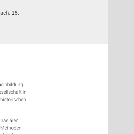
ach:
15.
meinbildung.
sellschaft in
 historischen
mnasialen
d Methoden