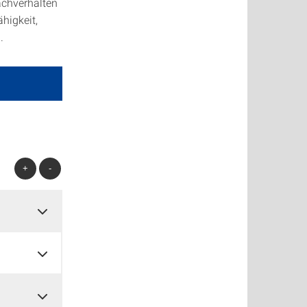
achverhalten
ähigkeit,
.
+
-