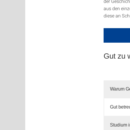
der Geschich
aus den einze
diese an Sch
Gut zu 
Warum Ges
Gut betre
Studium 