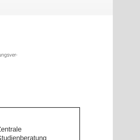
ungs­ver­
entrale
Studienberatung