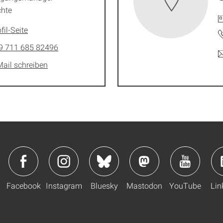
chte
fil-Seite
9 711 685 82496
Mail schreiben
Facebook
Instagram
Bluesky
Mastodon
YouTube
Lin