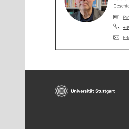
Geschi
Pro
+4
E-