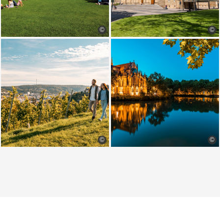
©
©
©
©