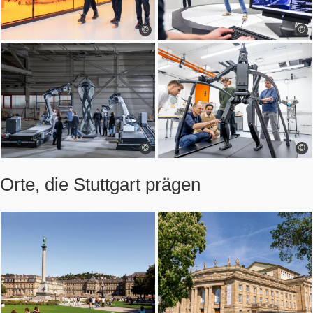
©
©
©
©
Orte, die Stuttgart prägen