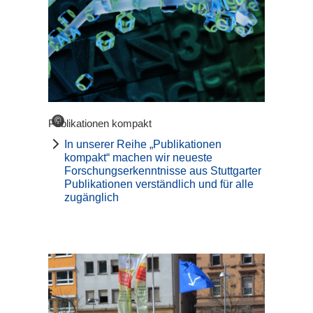
©
Publikationen kompakt
In unserer Reihe „Publikationen
kompakt“ machen wir neueste
Forschungserkenntnisse aus Stuttgarter
Publikationen verständlich und für alle
zugänglich