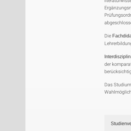
literaturwis
Ergänzungsmo
Prüfungsordn
abgeschloss
Die
Fachdida
Lehrerbildu
Interdiszipli
der kompara
berücksichtig
Das Studium 
Wahlmöglichk
Studienve