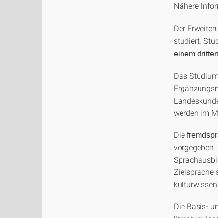
Nähere Info
Der Erweite
studiert. St
einem dritten
Das Studium 
Ergänzungs
Landeskunde/
werden im M
Die
fremdspr
vorgegeben. 
Sprachausbil
Zielsprache s
kulturwissen
Die Basis- u