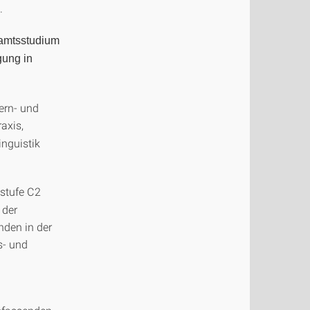
.
ramtsstudium
gung in
ern- und
axis,
nguistik
stufe C2
 der
nden in der
s- und