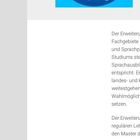
Der Erweiter
Fachgebiete 
und Sprachpr
Studiums ste
Sprachausbil
entspricht. 
landes- und 
weitestgehen
Wahlmöglichk
setzen.
Der Erweiter
regulären Le
den Master d