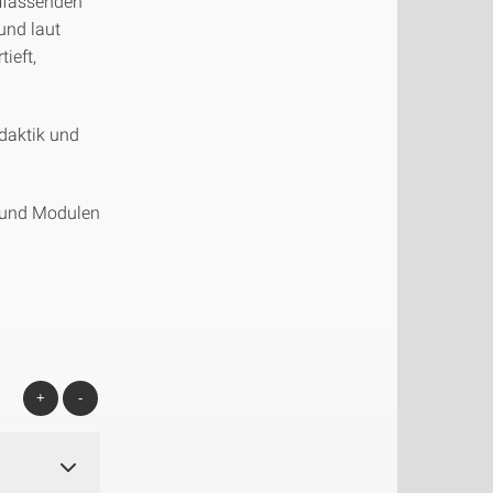
umfassenden
und laut
tieft,
daktik und
 und Modulen
+
-