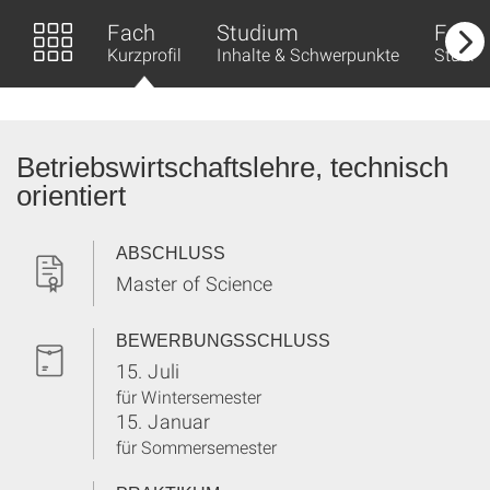
Fach
Studium
Fors
Kurzprofil
Inhalte & Schwerpunkte
Studier
Betriebswirtschaftslehre, technisch
orientiert
ABSCHLUSS
Master of Science
BEWERBUNGSSCHLUSS
15. Juli
für Wintersemester
15. Januar
für Sommersemester