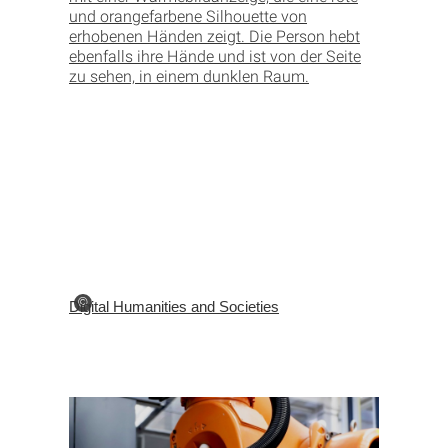
©
Digital Humanities and Societies