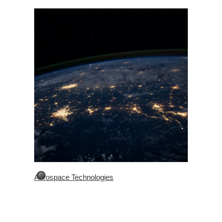
©
Aerospace Technologies