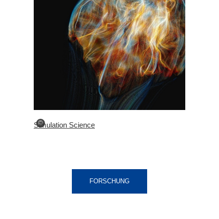
©
Simulation Science
FORSCHUNG