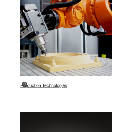
©
Production Technologies