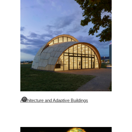
©
Architecture and Adaptive Buildings