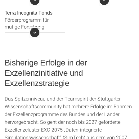
stand im Mittelpunkt von
School for Talents
vier Strategiedialogen. Die
Terra Incognita Fonds
Foren brachten
Förderprogramm für
Studierende, Forschende,
mutige Forschung
Nachwuchswissenschaftler*i
sowie Mitglieder der
Terra Incognita
Universitätsleitung und
Verwaltungsbeschäftigte
zusammen, um die
Bisherige Erfolge in der
Universität Stuttgart
gemeinsam weiter zu
Exzellenzinitiative und
entwickeln. Auf der Agenda
Exzellenzstrategie
standen die Themen
„Nachhaltigkeit“
,
„Bold
Research“
,
„Wir sind Uni
Das Spitzenniveau und der Teamspirit der Stuttgarter
Stuttgart“
und
Wissenschaftscommunity hat mehrere Erfolge im Rahmen
„Internationalisierungsstrategi
der Exzellenzprogramme des Bundes und der Länder
hervorgebracht. So geht der noch bis 2027 geförderte
Exzellenzcluster EXC 2075 „Daten-integrierte
Simulationswissenschaft“ (SimTech) aus dem von 2007