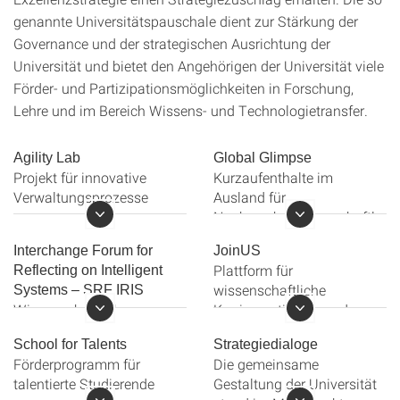
genannte Universitätspauschale dient zur Stärkung der
Governance und der strategischen Ausrichtung der
Universität und bietet den Angehörigen der Universität viele
Förder- und Partizipationsmöglichkeiten in Forschung,
Lehre und im Bereich Wissens- und Technologietransfer.
Agility Lab
Global Glimpse
Projekt für innovative
Kurzaufenthalte im
Verwaltungsprozesse
Ausland für
Nachwuchswissenschaftler*i
Agility Lab
und Personal aus Lehre
Interchange Forum for
JoinUS
und Verwaltung im
Plattform für
Reflecting on Intelligent
Rahmen des Global
wissenschaftliche
Systems – SRF IRIS
Glimpse Förderprogramms.
Wissenschaftlicher
Karriereoptionen an der
Verbund für die Reflexion
Universität Stuttgart
Global Glimpse
School for Talents
Strategiedialoge
von intelligenten Systemen
Förderprogramm für
Die gemeinsame
JoinUS
talentierte Studierende
Gestaltung der Universität
SRF IRIS