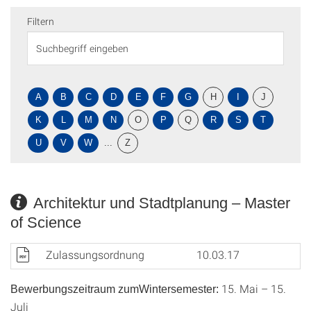
Filtern
A
B
C
D
E
F
G
H
I
J
K
L
M
N
O
P
Q
R
S
T
U
V
W
...
Z
Architektur und Stadtplanung – Master
of Science
Zulassungsordnung
10.03.17
15. Mai – 15.
Bewerbungszeitraum zumWintersemester:
Juli