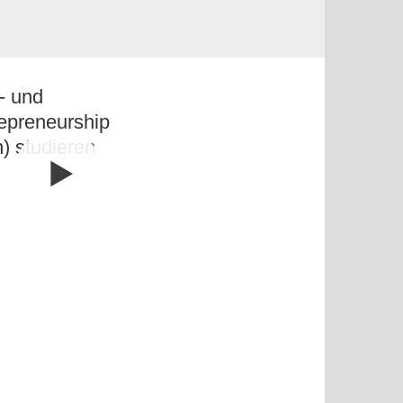
a- und
epreneurship
h) studieren