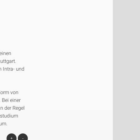
einen
uttgart.
 Intra- und
Form von
 Bei einer
n der Regel
tstudium
ium.
+
-