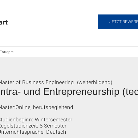
JETZT BEWER
aster:Online – berufsbegleitend
Master of Business Engineering (weiterbildend)
Intra- und Entrepreneurship (te
aster:Online, berufsbegleitend
Studienbeginn: Wintersemester
egelstudienzeit: 8 Semester
Unterrichtssprache: Deutsch