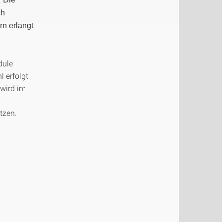
ch
rn erlangt
dule
 erfolgt
 wird im
tzen.