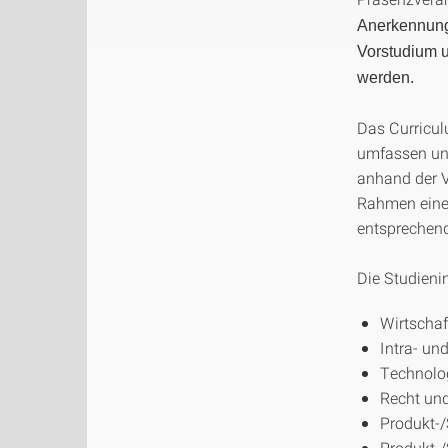
Anerkennung 
Vorstudium u
werden.
Das Curricul
umfassen und
anhand der V
Rahmen eines
entsprechend
Die Studienin
Wirtschaf
Intra- un
Technolo
Recht und
Produkt-/
Produkt-