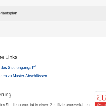
rlaufsplan
ne Links
 des Studiengangs
ionen zu Master-Abschlüssen
erung
es Studien­gangs ist in einem Zer­ti­fizier­ungs­ver­fahren