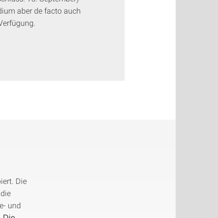
ium aber de facto auch
Verfügung.
ert. Die
 die
e- und
.
Die