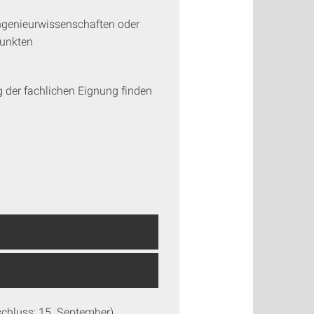
Ingenieurwissenschaften oder
Punkten
g der fachlichen Eignung finden
chluss: 15. September)