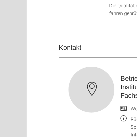
Die Qualität d
fahren geprüf
Kontakt
Betri
Instit
Fachs
We
Rü
Sp
In