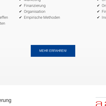
Finanzierung
Or
Organisation
Fi
effen
Empirische Methoden
In
rten
MEHR ERFAHREN!
erung