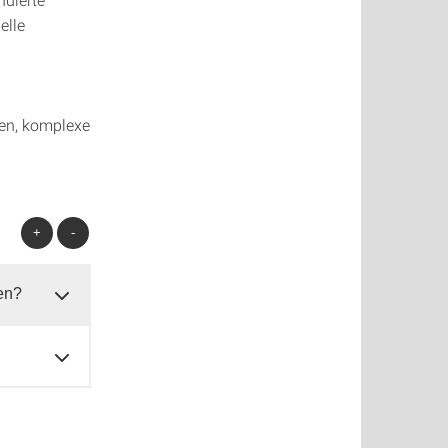
elle
nen, komplexe
+
-
ren?