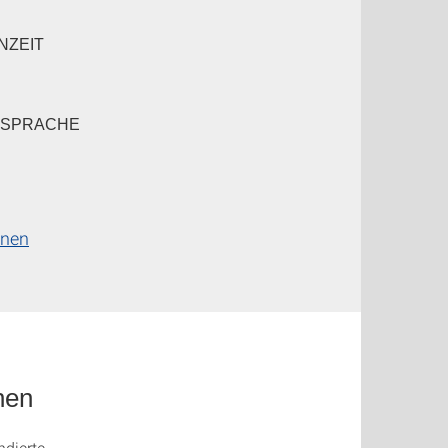
NZEIT
SSPRACHE
onen
hen
ndierte