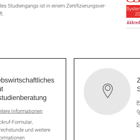
es Studien­gangs ist in einem Zer­ti­fizier­ungs­ver­
t.
ebswirtschaftliches
Z
ut
tudienberatung
itere Informationen
ckruf-Formular,
rechstunde und weitere
formationen