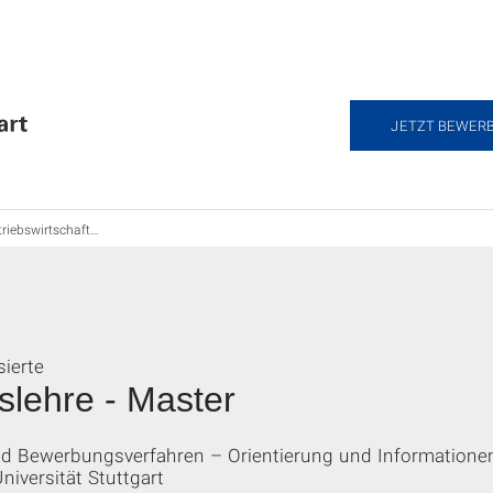
JETZT BEWER
iebswirtschaftslehre M.Sc.
sierte
tslehre - Master
und Bewerbungsverfahren – Orientierung und Information
niversität Stuttgart