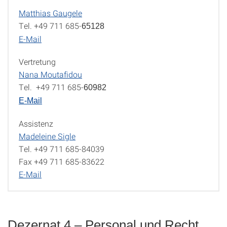
Matthias Gaugele
Leitung
Tel. +49 711 685-
65128
E-Mail
Vertretung
Nana Moutafidou
Tel. +49 711 685-
60982
E-Mail
Assistenz
Madeleine Sigle
Tel. +49 711 685-84039
Fax +49 711 685-83622
E-Mail
Dezernat 4 – Personal und Recht