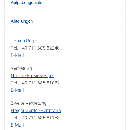
Aufgabengebiete
Abteilungen
Tobias Röger
Leitung
Tel. +49 711 685-82240
E-Mail
Vertretung
Nadine Brosius-Piper
Tel. +49 711 685-81082
E-Mail
Zweite Vertretung
Holger Gertler-Herrmann
Tel. +49 711 685-81158
E-Mail