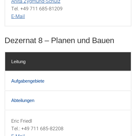
Anita Zygmund-Schulz
Tel. +49 711 685-81209
E-Mail
Dezernat 8 – Planen und Bauen
Leitung
Aufgabengebiete
Abteilungen
Eric Friedl
Leitung
Tel.: +49 711 685-82208
E-Mail