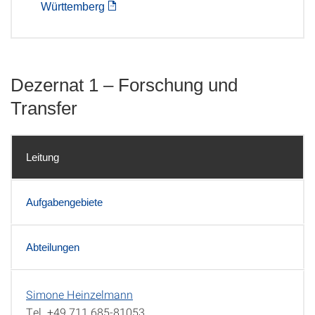
Württemberg
Dezernat 1 – Forschung und
Transfer
Leitung
Aufgabengebiete
Abteilungen
Simone Heinzelmann
Leitung
Tel. +49 711 685-81053