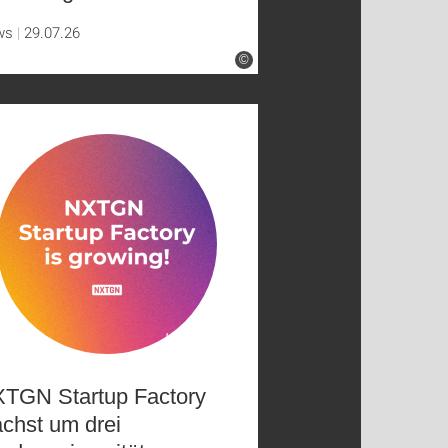
ws
29.07.26
©
TGN Startup Factory
chst um drei