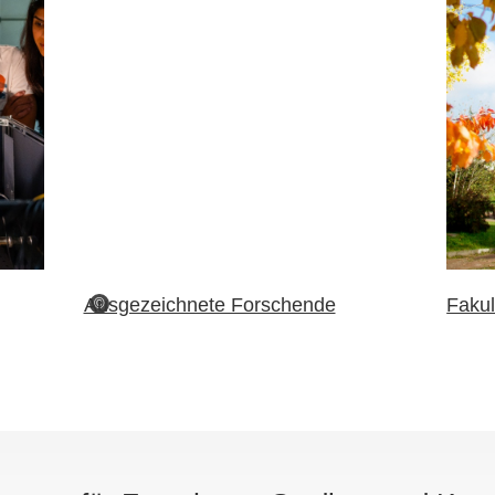
Ausgezeichnete Forschende
Fakul
©