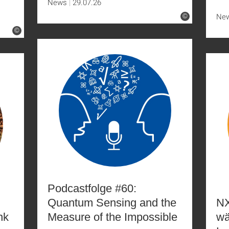
News
29.07.26
Ne
©
©
Podcastfolge #60:
Quantum Sensing and the
NX
nk
Measure of the Impossible
wä