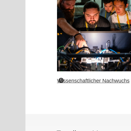
Wissenschaftlicher Nachwuchs
©