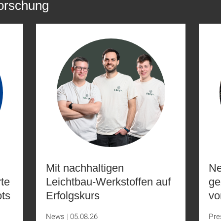
Forschung
Mit nachhaltigen
Ne
rte
Leichtbau-Werkstoffen auf
ge
ots
Erfolgskurs
vo
News
05.08.26
Pre