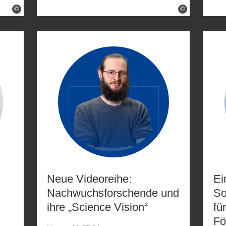
©
©
Neue Videoreihe:
Ei
Nachwuchsforschende und
So
ihre „Science Vision“
fü
Fö