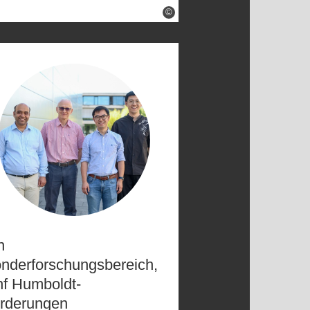
©
n
nderforschungsbereich,
nf Humboldt-
rderungen