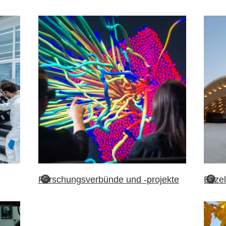
Forschungsverbünde und -projekte
Exzel
©
©