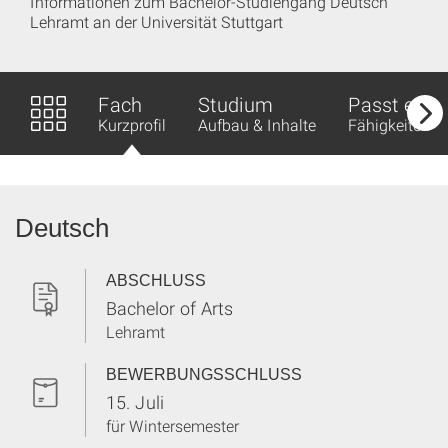
Informationen zum Bachelor-Studiengang Deutsch
Lehramt an der Universität Stuttgart
Fach
Studium
Passt es z
Kurzprofil
Aufbau & Inhalte
Fähigkeiten &
Deutsch
ABSCHLUSS
Bachelor of Arts
Lehramt
BEWERBUNGSSCHLUSS
15. Juli
für Wintersemester