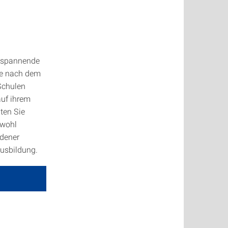
e spannende
se nach dem
Schulen
auf ihrem
ten Sie
owohl
edener
ausbildung.