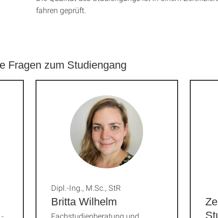
fahren geprüft.
ere Fragen zum Studiengang
Dipl.-Ing., M.Sc., StR
Britta Wilhelm
Ze
St
-
Fachstudienberatung und