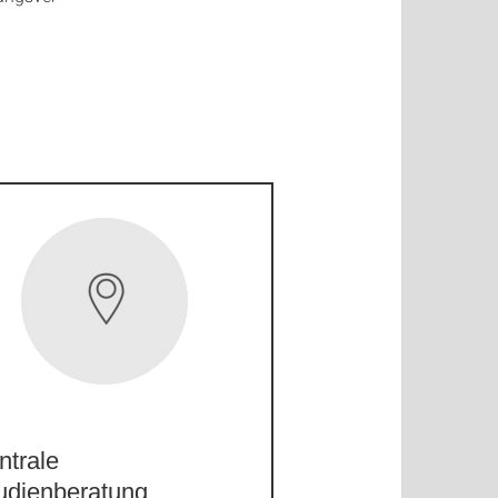
ntrale
udienberatung