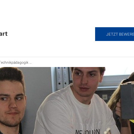
JETZT BEWER
echnikpädagogik Lehramt B.Sc.