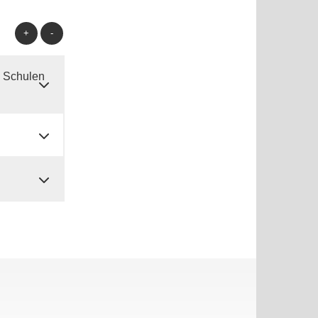
+
-
n Schulen