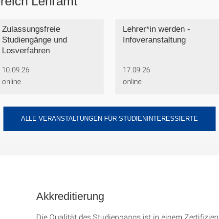
reich Lehramt
Zulassungsfreie
Lehrer*in werden -
Studiengänge und
Infoveranstaltung
Losverfahren
10.09.26
17.09.26
online
online
ALLE VERANSTALTUNGEN FÜR STUDIENINTERESSIERTE
Akkreditierung
Die Qualität des Studien­gangs ist in einem Zer­ti­fizier­