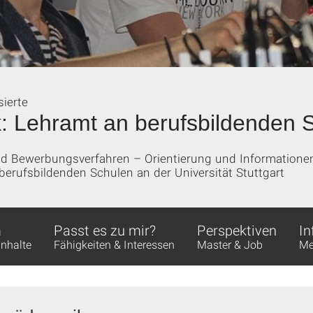
sierte
: Lehramt an berufsbildenden S
und Bewerbungsverfahren – Orientierung und Information
erufsbildenden Schulen an der Universität Stuttgart
m
Passt es zu mir?
Perspektiven
In
Inhalte
Fähigkeiten & Interessen
Master & Job
Me