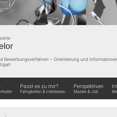
sierte
elor
und Bewerbungsverfahren – Orientierung und Information
ttgart
m
Passt es zu mir?
Perspektiven
In
Inhalte
Fähigkeiten & Interessen
Master & Job
Me