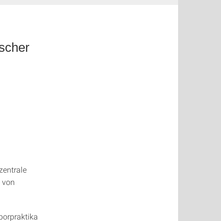
scher
zentrale
g von
borpraktika