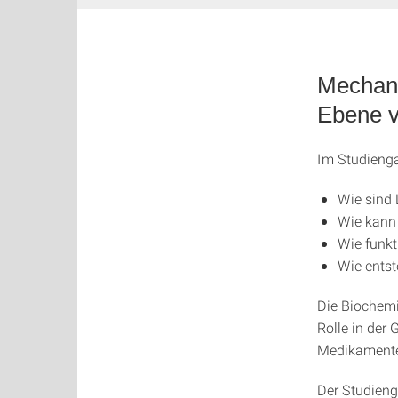
Mechan
Ebene v
Im Studieng
Wie sind
Wie kann
Wie funk
Wie entst
Die Biochemi
Rolle in der
Medikamenten
Der Studieng