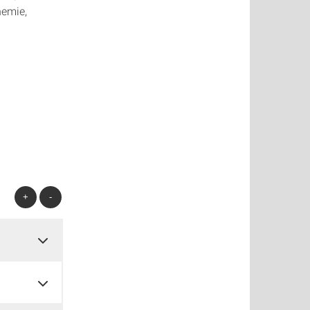
hemie,
+
-