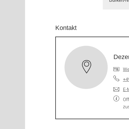
Bürkert-N
Kontakt
Dezer
We
+4
E-
Of
zu