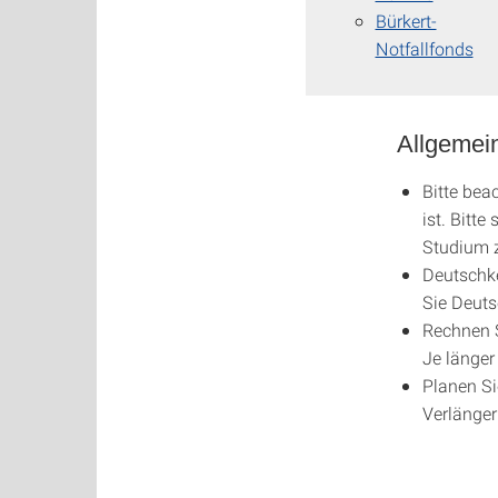
Bürkert-
Notfallfonds
Allgemei
Bitte bea
ist. Bitt
Studium z
Deutschke
Sie Deuts
Rechnen S
Je länger 
Planen Si
Verlänger