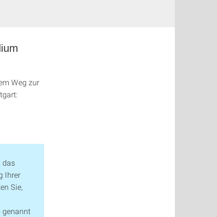
dium
nem Weg zur
tgart:
, das
g Ihrer
en Sie,
o genannt