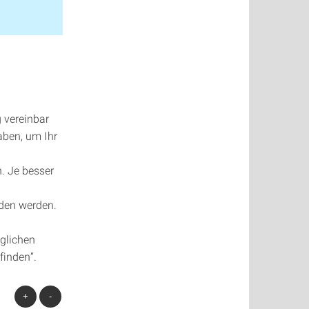
g vereinbar
aben, um Ihr
. Je besser
nden werden.
öglichen
finden“.
+
-