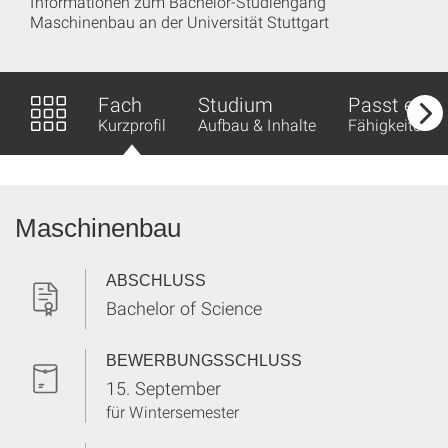
Informationen zum Bachelor-Studiengang
Maschinenbau an der Universität Stuttgart
Fach
Studium
Passt es z
Kurzprofil
Aufbau & Inhalte
Fähigkeiten &
Maschinenbau
ABSCHLUSS
Bachelor of Science
BEWERBUNGSSCHLUSS
15. September
für Wintersemester