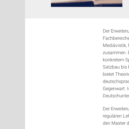
Der Erweiter
Fachbereiche
Mediävistik,
zusammen. Di
konkretem Sp
Satzbau bis 
bietet Theor
deutschsprac
Gegenwart. I
Deutschunter
Der Erweiter
regulären Le
den Master d