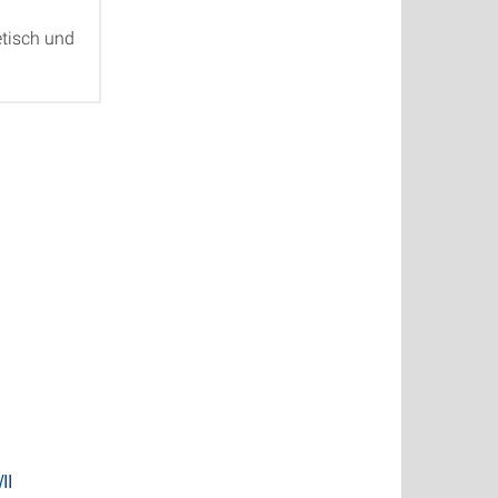
etisch und
II