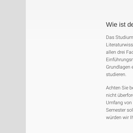
Wie ist 
Das Studium 
Literaturwis
allen drei F
Einführungsm
Grundlagen e
studieren.
Achten Sie b
nicht überfor
Umfang von 
Semester sol
würden wir I