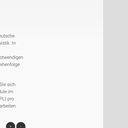
deutsche
stik. In
notwendigen
eihenfolge
Sie sich
dule im
PL) pro
arbeiten
+
-