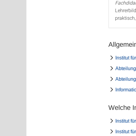
Fachdidak
Lehrerbil
praktisch
Allgemei
Institut fü
Abteilung
Abteilung
Informati
Welche In
Institut f
Institut f