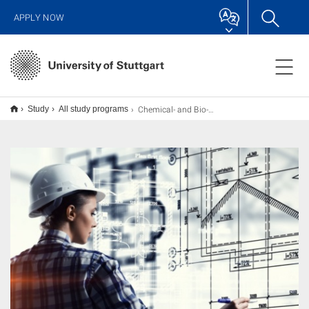
APPLY NOW
Chemical‐ and Bio‐Engineering M.Sc.
Study
All study programs