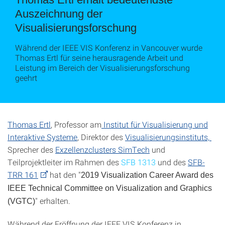
Auszeichnung der
Visualisierungsforschung
Während der IEEE VIS Konferenz in Vancouver wurde
Thomas Ertl für seine herausragende Arbeit und
Leistung im Bereich der Visualisierungsforschung
geehrt
Thomas Ertl
, Professor am
Institut für Visualisierung und
Interaktive Systeme
, Direktor des
Visualisierungsinstituts,
Sprecher des
Exzellenzclusters SimTech
und
Teilprojektleiter im Rahmen des
SFB 1313
und des
SFB-
TRR 161
hat den "
2019 Visualization Career Award des
IEEE Technical Committee on Visualization and Graphics
" erhalten.
(VGTC)
Während der Eröffnung der IEEE VIS Konferenz in