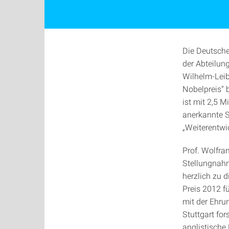
Die Deutsche
der Abteilung
Wilhelm-Leib
Nobelpreis“ 
ist mit 2,5 M
anerkannte S
„Weiterentwi
Prof. Wolfram
Stellungnahm
herzlich zu 
Preis 2012 f
mit der Ehrun
Stuttgart for
anglistische 