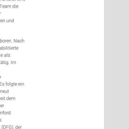
 Team die
r
ren und
eboren. Nach
ilitierte
e als
ätig. Im
m
s folgte ein
rneut
Seit dem
er
anford
s
(DFG), der