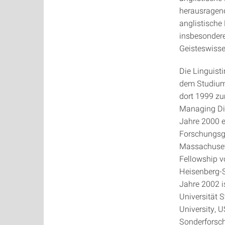
herausragend
anglistische
insbesondere
Geisteswissen
Die Linguist
dem Studium 
dort 1999 zu
Managing Dir
Jahre 2000 e
Forschungsge
Massachusets
Fellowship v
Heisenberg-S
Jahre 2002 is
Universität S
University, 
Sonderforsc