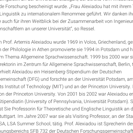
e Forschung bescheinigt wurde. „Frau Alexiadou hat mit ihrem
 Linguistik zu internationalem Renommee geführt. Wir danken ih
 auch für ihren Weitblick bei der Zusammenarbeit von Ingenieu
schaftlern an unserer Universität“, so Ressel.
in Prof. Artemis Alexiadou wurde 1969 in Volos, Griechenland, g
der Philologie in Athen promovierte sie 1994 in Potsdam und hab
m Thema Allgemeine Sprachwissenschaft. 1999 bis 2000 war si
ektorin im Zentrum für Allgemeine Sprachwissenschaft, Berlin, t
rhielt Alexiadou ein Heisenberg-Stipendium der Deutschen
meinschaft (DFG) und forschte an der Universität Potsdam, a
 Institut of Technology (MIT) und an der Princeton University. E
on der Princeton University. Von 2001 bis 2002 war Alexiadou e
tipendiatin (University of Pennsylvania, Universität Potsdam). 
t Sie Professorin für Theoretische und Englische Linguistik an d
tuttgart. Im Jahre 2007 war sie als Visiting Professor, an der St
USA, LSA Summer School, tätig. Prof. Alexiadou ist Sprecherin de
hungsbereichs SFB 732 der Deutschen Forschungsgemeinschaft 