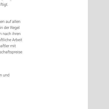
tigt.
en auf allen
in der Regel
en nach ihren
tliche Arbeit
ftler mit
schaftspreise
on und