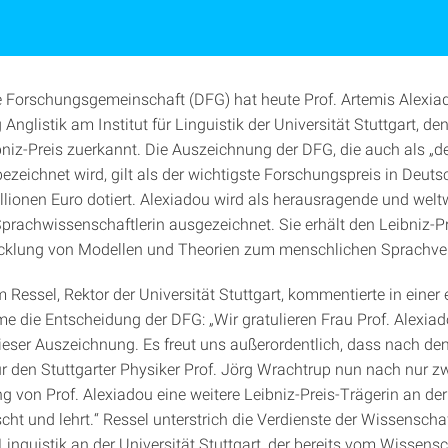
 Forschungsgemeinschaft (DFG) hat heute Prof. Artemis Alexiado
 Anglistik am Institut für Linguistik der Universität Stuttgart, den
niz-Preis zuerkannt. Die Auszeichnung der DFG, die auch als „d
bezeichnet wird, gilt als der wichtigste Forschungspreis in Deut
illionen Euro dotiert. Alexiadou wird als herausragende und welt
prachwissenschaftlerin ausgezeichnet. Sie erhält den Leibniz-Pre
cklung von Modellen und Theorien zum menschlichen Sprachver
 Ressel, Rektor der Universität Stuttgart, kommentierte in einer 
e die Entscheidung der DFG: „Wir gratulieren Frau Prof. Alexia
dieser Auszeichnung. Es freut uns außerordentlich, dass nach de
ür den Stuttgarter Physiker Prof. Jörg Wrachtrup nun nach nur z
g von Prof. Alexiadou eine weitere Leibniz-Preis-Trägerin an der
scht und lehrt.“ Ressel unterstrich die Verdienste der Wissenscha
Linguistik an der Universität Stuttgart, der bereits vom Wissensc