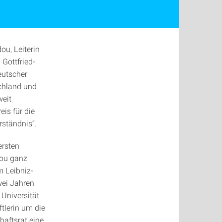
u, Leiterin
 Gottfried-
eutscher
schland und
weit
is für die
ständnis“.
ersten
dou ganz
m Leibniz-
wei Jahren
 Universität
ftlerin um die
haftsrat eine