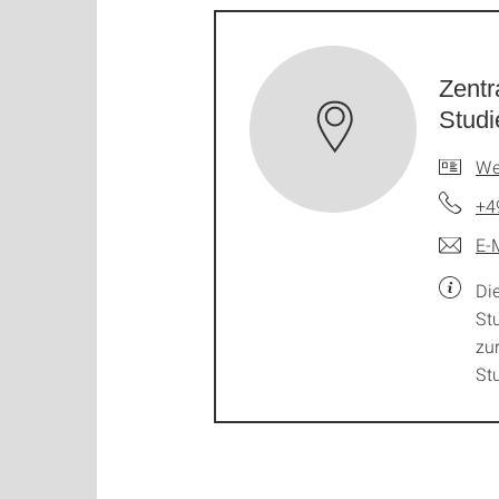
Zentr
Studi
We
+4
E-
Di
St
zu
St