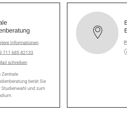
ale
enberatung
itere Informationen
9 711 685 82133
Mail schreiben
e Zentrale
udienberatung berät Sie
r Studienwahl und zum
udium.