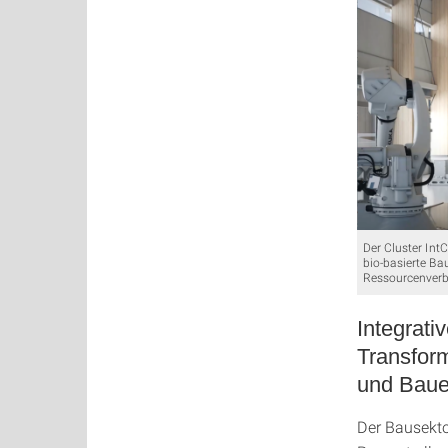
Der Cluster Int
bio-basierte Ba
Ressourcenverb
Integrati
Transform
und Bau
Der Bausekto