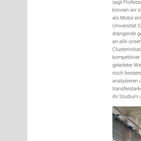
sagt Professo
können wir s
als Motor e
Universität 
drängende ge
an alle unser
Clusterinitia
kompetitiver
geleiteter We
noch bessere
analysieren 
transferstark
ihr Studium u