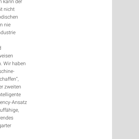
h kann der
t nicht
odischen
n nie
dustrie
d
weisen
n. Wir haben
schine-
chaffen“,
der zweiten
telligente
gency-Ansatz
uffähige,
hrendes
garter