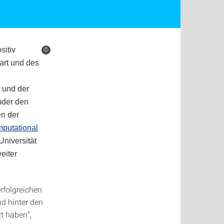
sitiv
©
art und des
 und der
nder den
en der
mputational
Universität
eiter
rfolgreichen
nd hinter den
t haben“,