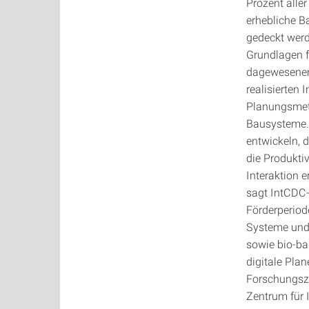
Prozent alle
erhebliche B
gedeckt werd
Grundlagen f
dagewesenem 
realisierten
Planungsmeth
Bausysteme. 
entwickeln, 
die Produkti
Interaktion 
sagt IntCDC-
Förderperiode
Systeme und
sowie bio-bas
digitale Pla
Forschungsze
Zentrum für 