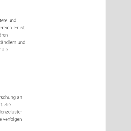
htete und
reich. Er ist
ären
tändlern und
 die
orschung an
t. Sie
lenzcluster
e verfolgen