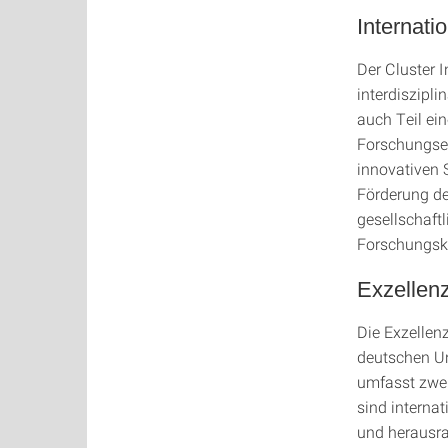
Internatio
Der Cluster I
interdiszipli
auch Teil ei
Forschungsei
innovativen 
Förderung de
gesellschaftl
Forschungsku
Exzellenz
Die Exzellen
deutschen Un
umfasst zwei 
sind interna
und herausra