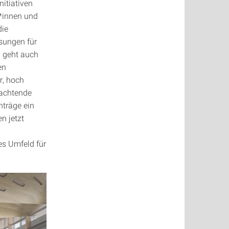
nitiativen
r*innen und
die
ösungen für
n geht auch
en
r, hoch
tachtende
nträge ein
n jetzt
es Umfeld für