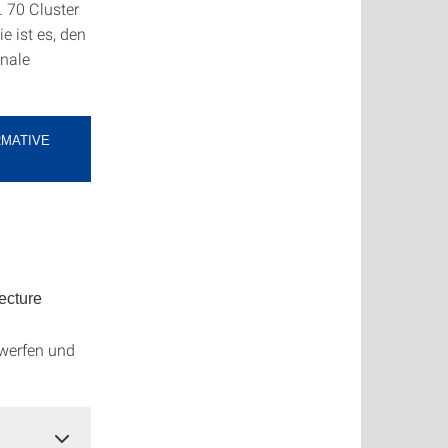
 70 Cluster
e ist es, den
onale
RMATIVE
ecture
twerfen und