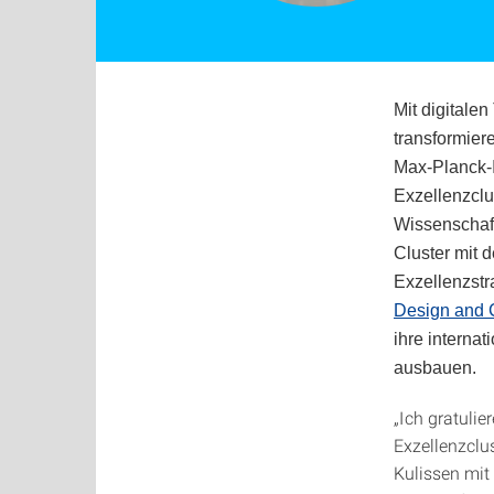
Mit digitale
transformier
Max-Planck-In
Exzellenzcl
Wissenschaf
Cluster mit 
Exzellenzstra
Design and C
ihre interna
ausbauen.
„Ich gratuli
Exzellenzclu
Kulissen mit