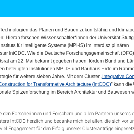
n Technologien das Planen und Bauen zukunftsfähig und klimapo
en: Hieran forschen Wissenschaftler*innen der Universität Stuttg
stituts für Intelligente Systeme (MPI-IS) im interdisziplinären
uster IntCDC. Wie die Deutsche Forschungsgemeinschaft (DFG)
tsrat am 22. Mai bekannt gegeben haben, fördern Bund und Lä
den beteiligten Institutionen MPI-IS und Bauhaus Erde im Rahm
tegie für weitere sieben Jahre. Mit dem Cluster „
Integrative Co
onstruction for Transformative Architecture (IntCDC)
” kann die 
tionale Spitzenforschung im Bereich Architektur und Bauwesen w
ere den Forscherinnen und Forschern und allen Partnern unseres e
sters IntCDC herzlich und bedanke mich bei allen, die sich vor u
 viel Engagement für den Erfolg unserer Clusteranträge eingesetz