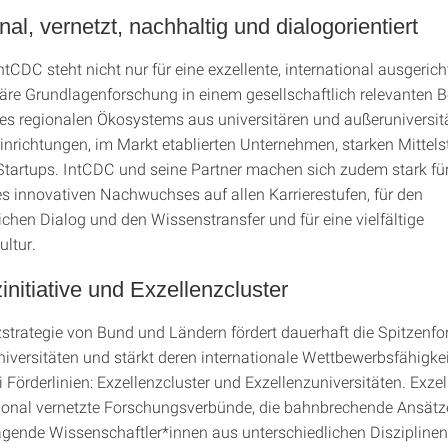
nal, vernetzt, nachhaltig und dialogorientiert
ntCDC steht nicht nur für eine exzellente, international ausgeric
näre Grundlagenforschung in einem gesellschaftlich relevanten Be
nes regionalen Ökosystems aus universitären und außeruniversit
nrichtungen, im Markt etablierten Unternehmen, starken Mittels
Startups. IntCDC und seine Partner machen sich zudem stark für
s innovativen Nachwuchses auf allen Karrierestufen, für den
ichen Dialog und den Wissenstransfer und für eine vielfältige
ltur.
initiative und Exzellenzcluster
zstrategie von Bund und Ländern fördert dauerhaft die Spitzenf
iversitäten und stärkt deren internationale Wettbewerbsfähigkei
Förderlinien: Exzellenzcluster und Exzellenzuniversitäten. Exzel
tional vernetzte Forschungsverbünde, die bahnbrechende Ansätz
gende Wissenschaftler*innen aus unterschiedlichen Disziplinen