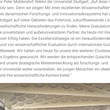
r Peter Middendorf, Rektor der Universität Stuttgart. „Auf diese I
tolz sein. Denn sie zeigen: Mit ihren exzellenten Wissenschaftle
ines dynamischen Forschungs- und Innovationsökosystems hat 
Stuttgart auf vielen Gebieten das Potenzial, zukunftsweisende L
sellschaftliche Herausforderungen zu finden. Meine Gratulatio
e universitären und außeruniversitären Partner, die heute mit ihr
tiven Erfolg haben. Die Exzellenzstrategie ist ein herausfordernde
 und von wissenschaftlicher Evaluation durch internationale Gu
ttbewerb. Wir hätten uns heute für unsere drei weiteren Clustera
s Ergebnis gewünscht. Wir werden die entsprechenden Gutachte
und unsere strategische Weiterentwicklung als forschungs- und
e Universität weiter vorantreiben, die jungen Menschen ein ideal
nd ihre wissenschaftliche Karriere bietet.“