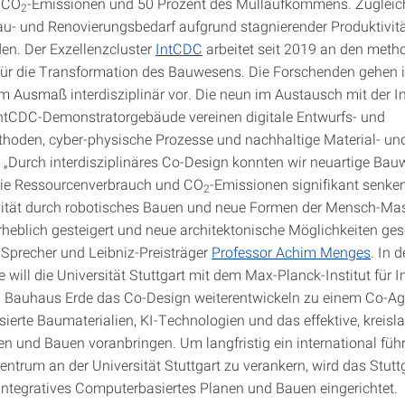
r CO
-Emissionen und 50 Prozent des Müllaufkommens. Zugleic
2
au- und Renovierungsbedarf aufgrund stagnierender Produktivitä
en. Der Exzellenzcluster
IntCDC
arbeitet seit 2019 an den meth
ür die Transformation des Bauwesens. Die Forschenden gehen i
Ausmaß interdisziplinär vor. Die neun im Austausch mit der In
 IntCDC-Demonstratorgebäude vereinen digitale Entwurfs- und
oden, cyber-physische Prozesse und nachhaltige Material- un
„Durch interdisziplinäres Co-Design konnten wir neuartige Bau
die Ressourcenverbrauch und CO
-Emissionen signifikant senke
2
vität durch robotisches Bauen und neue Formen der Mensch-Ma
erheblich gesteigert und neue architektonische Möglichkeiten ges
Sprecher und Leibniz-Preisträger
Professor Achim Menges
. In 
 will die Universität Stuttgart mit dem Max-Planck-Institut für In
 Bauhaus Erde das Co-Design weiterentwickeln zu einem Co-A
ierte Baumaterialien, KI-Technologien und das effektive, kreisla
nen und Bauen voranbringen. Um langfristig ein international fü
ntrum an der Universität Stuttgart zu verankern, wird das Stutt
Integratives Computerbasiertes Planen und Bauen eingerichtet.