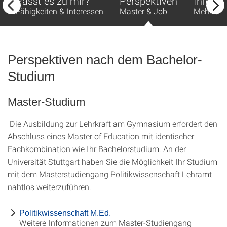
Passt es zu mir?
Perspektiven
Info-Po
Fähigkeiten & Interessen
Master & Job
Mehr Ori
Perspektiven nach dem Bachelor-
Studium
Master-Studium
Die Ausbildung zur Lehrkraft am Gymnasium erfordert den
Abschluss eines Master of Education mit identischer
Fachkombination wie Ihr Bachelorstudium. An der
Universität Stuttgart haben Sie die Möglichkeit Ihr Studium
mit dem Masterstudiengang Politikwissenschaft Lehramt
nahtlos weiterzuführen.
Politikwissenschaft M.Ed.
Weitere Informationen zum Master-Studiengang