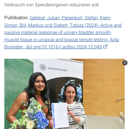
Verbrauch von Spenderorganen reduzieren soll.
Geldner, Julian, Papenkort, Stefan, Kiem,
Publikation:
Simon, Böl, Markus und Siebert, Tobias (2024): Active and
passive material response of urinary bladder smooth
muscle tissue in uniaxial and biaxial tensile testing. Acta
Biomater., doi.org/10.1016/j.actbio.2024.12.045
.
©