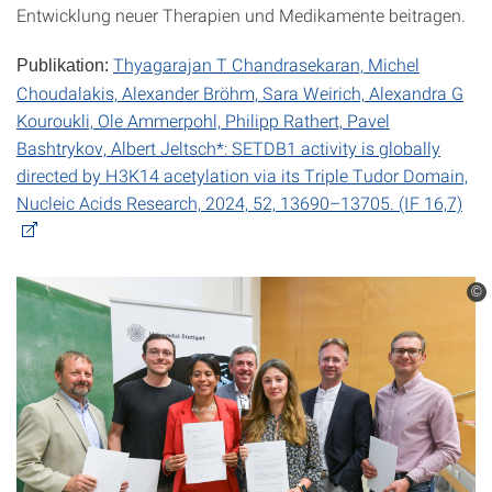
Entwicklung neuer Therapien und Medikamente beitragen.
Thyagarajan T Chandrasekaran, Michel
Publikation:
Choudalakis, Alexander Bröhm, Sara Weirich, Alexandra G
Kouroukli, Ole Ammerpohl, Philipp Rathert, Pavel
Bashtrykov, Albert Jeltsch*: SETDB1 activity is globally
directed by H3K14 acetylation via its Triple Tudor Domain,
Nucleic Acids Research, 2024, 52, 13690–13705. (IF 16,7)
©