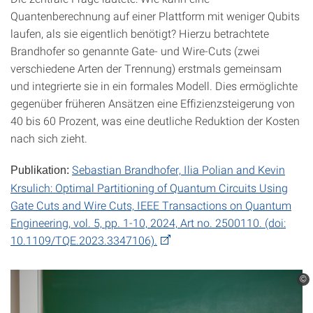
Quantenberechnung auf einer Plattform mit weniger Qubits
laufen, als sie eigentlich benötigt? Hierzu betrachtete
Brandhofer so genannte Gate- und Wire-Cuts (zwei
verschiedene Arten der Trennung) erstmals gemeinsam
und integrierte sie in ein formales Modell. Dies ermöglichte
gegenüber früheren Ansätzen eine Effizienzsteigerung von
40 bis 60 Prozent, was eine deutliche Reduktion der Kosten
nach sich zieht.
Sebastian Brandhofer, Ilia Polian and Kevin
Publikation:
Krsulich: Optimal Partitioning of Quantum Circuits Using
Gate Cuts and Wire Cuts, IEEE Transactions on Quantum
Engineering, vol. 5, pp. 1-10, 2024, Art no. 2500110. (doi:
10.1109/TQE.2023.3347106).
©