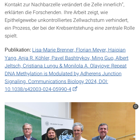
Kontakt zur Nachbarzelle verändert die Zelle innerlich“,
erklärten die Forschenden. Ihre Arbeit zeigt, wie
Epithelgewebe unkontrolliertes Zellwachstum verhindert,
ein Prozess, der bei der Krebsentstehung eine zentrale Rolle
spielt.
Lisa-Marie Brenner, Florian Meyer, Haiqian
Publikation:
Yang, Anja R. Köhler, Pavel Bashtrykov, Ming Guo, Albert
Jeltsch, Cristiana Lungu & Monilola A. Olayioye: Repeat
DNA Methylation is Modulated by Adherens Junction
Signaling. Communications Biology 2024, DOI:
10.1038/s42003-024-05990-4
©