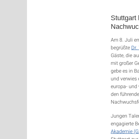
Stuttgart
Nachwuc
Am 8. Juli e
begrüßte
Dr.
Gäste, die a
mit großer G
gebe es in B
und verwies 
europa- und w
den führende
Nachwuchsfo
Jungen Talen
engagierte Be
Akademie (
Stuttgart zu