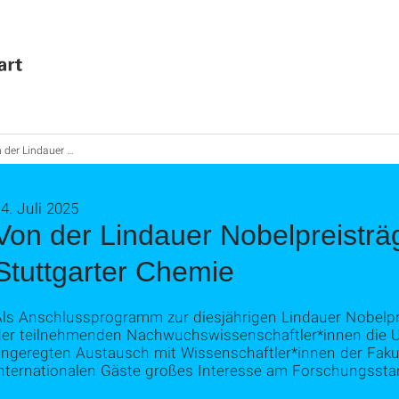
auer Nobelpreisträgertagung zur Stuttgarter Chemie
4. Juli 2025
Von der Lindauer Nobelpreisträ
Stuttgarter Chemie
Als Anschlussprogramm zur diesjährigen Lindauer Nobelp
der teilnehmenden Nachwuchswissenschaftler*innen die Un
angeregten Austausch mit Wissenschaftler*innen der Fakul
internationalen Gäste großes Interesse am Forschungsstan