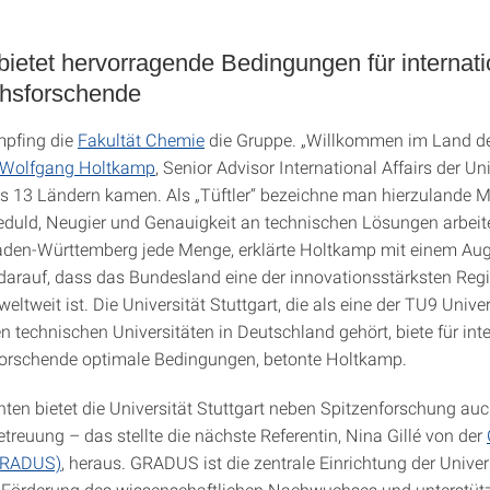
 bietet hervorragende Bedingungen für internat
hsforschende
mpfing die
Fakultät Chemie
die Gruppe. „Willkommen im Land der
 Wolfgang Holtkamp
, Senior Advisor International Affairs der Uni
us 13 Ländern kamen. Als „Tüftler“ bezeichne man hierzulande 
eduld, Neugier und Genauigkeit an technischen Lösungen arbei
aden-Württemberg jede Menge, erklärte Holtkamp mit einem Au
darauf, dass das Bundesland eine der innovationsstärksten Reg
eltweit ist. Die Universität Stuttgart, die als eine der TU9 Unive
n technischen Universitäten in Deutschland gehört, biete für int
rschende optimale Bedingungen, betonte Holtkamp.
ten bietet die Universität Stuttgart neben Spitzenforschung auc
treuung – das stellte die nächste Referentin, Nina Gillé von der
GRADUS)
, heraus. GRADUS ist die zentrale Einrichtung der Univer
r Förderung des wissenschaftlichen Nachwuchses und unterstütz