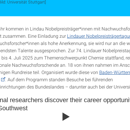
Bild: Universität Stuttgart]
ahr kommen in Lindau Nobelpreisträger*innen mit Nachwuchsfo
lt zusammen. Eine Einladung zur
Lindauer Nobelpreisträgertag
chsforscher*innen als hohe Anerkennung, sie wird nur an die w
hendsten Talente ausgesprochen. Zur 74. Lindauer Nobelpreista
 bis 4. Juli 2025 zum Themenschwerpunkt Chemie stattfand, re
tionale Nachwuchsforschende an. 18 von ihnen nahmen im Ansc
higen Rundreise teil. Organisiert wurde diese von
Baden-Württe
. Auf dem Programm standen Besuche bei führenden
nrichtungen des Bundeslandes – darunter auch bei der Universit
onal researchers discover their career opportunit
Southwest