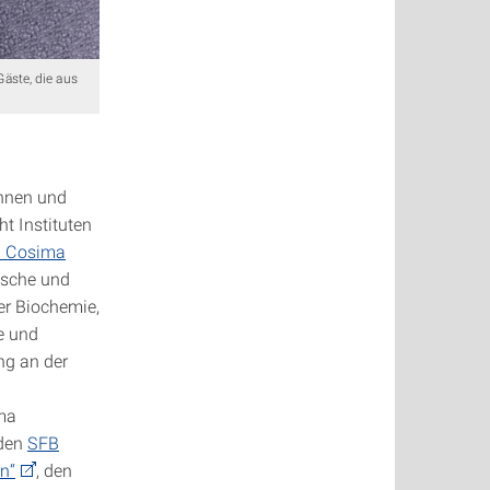
Gäste, die aus
innen und
t Instituten
. Cosima
ische und
er Biochemie,
e und
ng an der
ima
 den
SFB
n“
, den