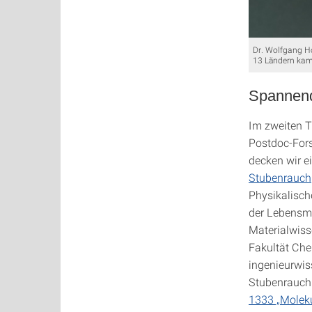
Dr. Wolfgang Hol
13 Ländern kam
Spannend
Im zweiten T
Postdoc-Fors
decken wir e
Stubenrauch
Physikalisch
der Lebensmi
Materialwiss
Fakultät Che
ingenieurwis
Stubenrauch 
1333 „Moleku