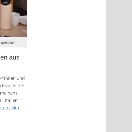
sspektrum.
nen aus
er*innen und
n Fragen der
n meinem
 Italien,
 Franziska