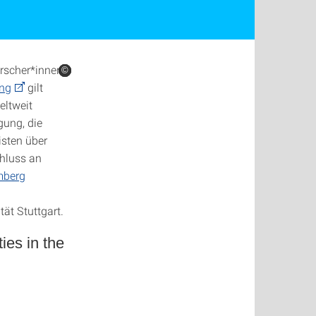
rscher*innen
©
©
©
©
ung
gilt
eltweit
gung, die
isten über
hluss an
mberg
ät Stuttgart.
ies in the