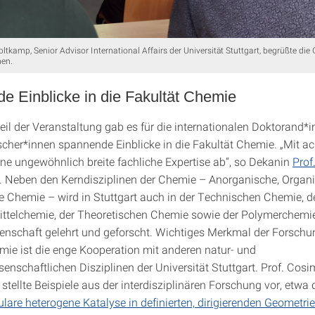
tkamp, Senior Advisor International Affairs der Universität Stuttgart, begrüßte die 
en.
e Einblicke in die Fakultät Chemie
eil der Veranstaltung gab es für die internationalen Doktorand*
cher*innen spannende Einblicke in die Fakultät Chemie. „Mit ach
ine ungewöhnlich breite fachliche Expertise ab“, so Dekanin
Prof
. Neben den Kerndisziplinen der Chemie – Anorganische, Organ
e Chemie – wird in Stuttgart auch in der Technischen Chemie, d
ttelchemie, der Theoretischen Chemie sowie der Polymerchemi
enschaft gelehrt und geforscht. Wichtiges Merkmal der Forschu
mie ist die enge Kooperation mit anderen natur- und
senschaftlichen Disziplinen der Universität Stuttgart. Prof. Cos
stellte Beispiele aus der interdisziplinären Forschung vor, etwa
lare heterogene Katalyse in definierten, dirigierenden Geometrie