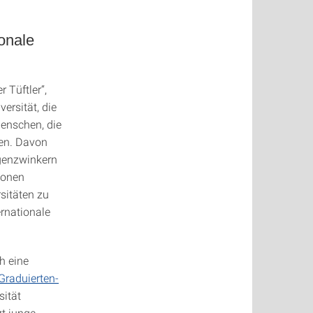
ionale
 Tüftler“,
versität, die
Menschen, die
ten. Davon
genzwinkern
ionen
rsitäten zu
ernationale
h eine
Graduierten-
sität
t junge