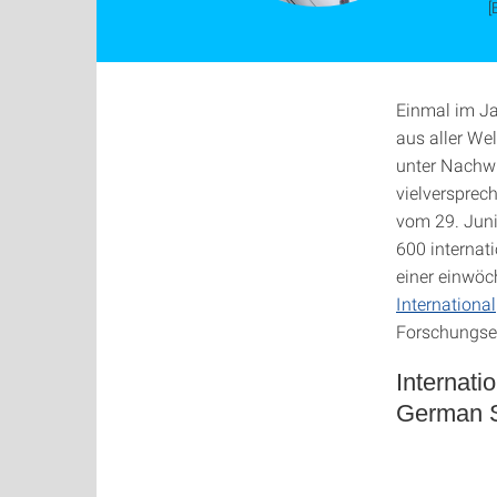
[
Einmal im J
aus aller We
unter Nachwu
vielversprec
vom 29. Juni
600 interna
einer einwöc
International
Forschungsei
Internati
German 