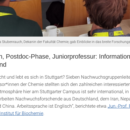
a Stubenrauch, Dekanin der Fakultät Chemie, gab Einblicke in das breite Forschung
, Postdoc-Phase, Juniorprofessur: Informatio
and
cht und lebt es sich in Stuttgart? Sieben Nachwuchsgruppenleit
sor*innen der Chemie stellten sich den zahlreichen interessierte
Atmosphäre hier am Stuttgarter Campus ist sehr international, i
beiten Nachwuchsforschende aus Deutschland, dem Iran, Nepal,
 China. Arbeitssprache ist Englisch“, berichtete etwa
Jun.-Prof.
Institut für Biochemie
.