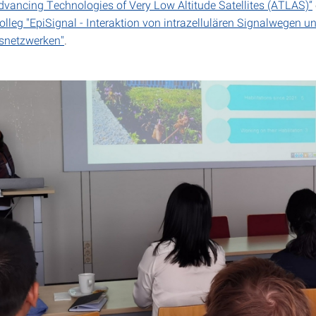
vancing Technologies of Very Low Altitude Satellites (ATLAS)“
olleg "EpiSignal - Interaktion von intrazellulären Signalwegen 
snetzwerken"
.