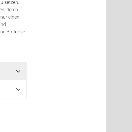
u setzen.
en, deren
 nur einen
und
ine Brotdose