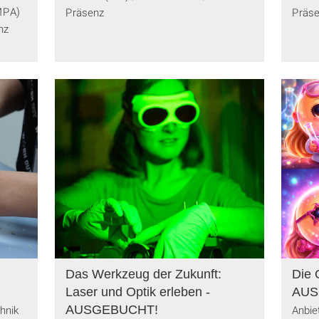
(MPA)
Präsenz
Präs
nz
Das Werkzeug der Zukunft:
Die 
Laser und Optik erleben -
AUS
chnik
AUSGEBUCHT!
Anbiet