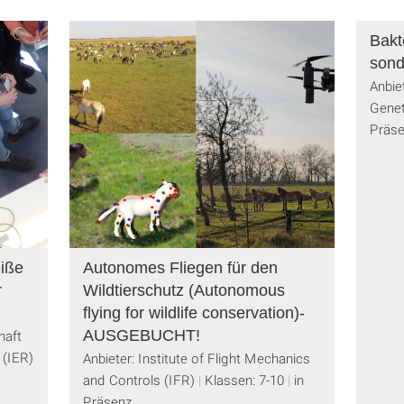
Bakt
sond
Anbie
Genet
Präs
eiße
Autonomes Fliegen für den
r
Wildtierschutz (Autonomous
flying for wildlife conservation)-
haft
AUSGEBUCHT!
 (IER)
Anbieter: Institute of Flight Mechanics
and Controls (IFR)
Klassen: 7-10
in
Präsenz