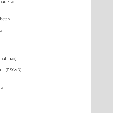
harakter
beten.
ie
ufnahmen):
nung (DSGVO)
re