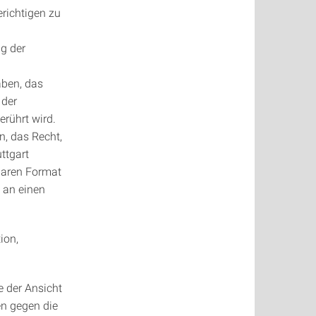
richtigen zu
g der
aben, das
 der
erührt wird.
n, das Recht,
ttgart
sbaren Format
 an einen
ion,
e der Ansicht
en gegen die