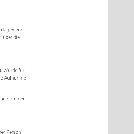
.
erlagen vor
t über die
. Wurde für
 die Aufnahme
v übernommen
hrer Person