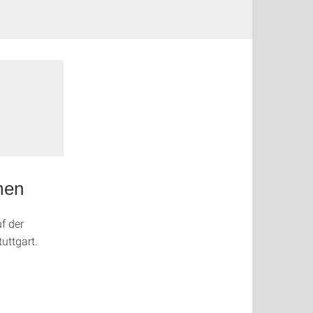
men
f der
uttgart.