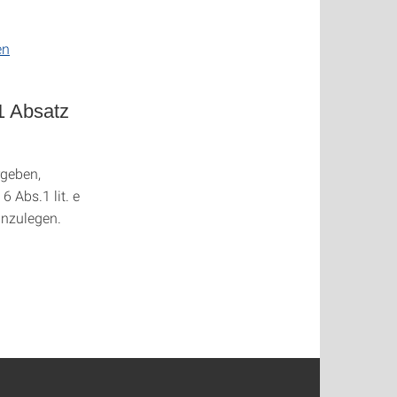
en
21 Absatz
rgeben,
6 Abs.1 lit. e
inzulegen.