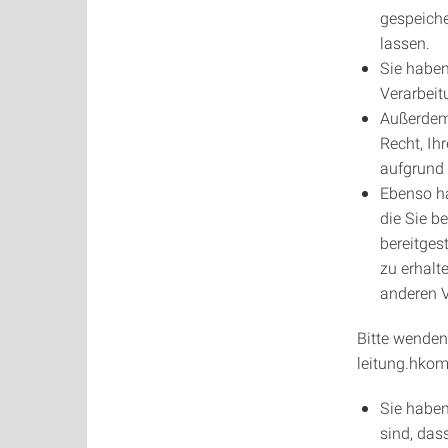
gespeiche
lassen.
Sie haben
Verarbeit
Außerdem 
Recht, Ih
aufgrund 
Ebenso ha
die Sie b
bereitges
zu erhalt
anderen V
Bitte wenden
leitung.hkom
Sie haben
sind, das