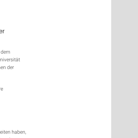
er
d dem
niversität
nen der
re
eiten haben,