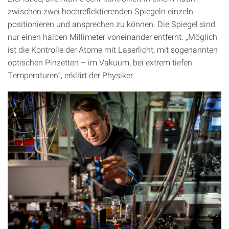
zwischen zwei hochreflektierenden Spiegeln einzeln
positionieren und ansprechen zu können. Die Spiegel sind
nur einen halben Millimeter voneinander entfernt. „Möglich
ist die Kontrolle der Atome mit Laserlicht, mit sogenannten
optischen Pinzetten – im Vakuum, bei extrem tiefen
Temperaturen“, erklärt der Physiker.