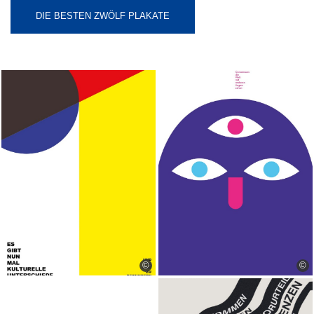
DIE BESTEN ZWÖLF PLAKATE
©
©