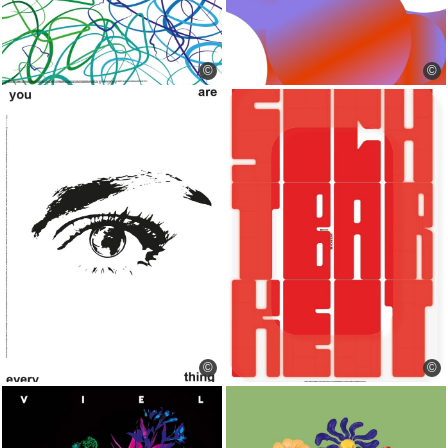
©
©
©
©