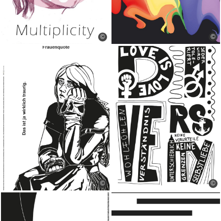
©
©
©
©