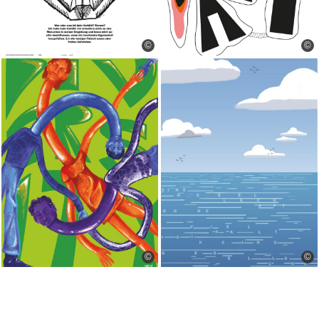
©
©
©
©