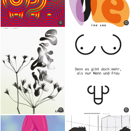
©
©
©
©