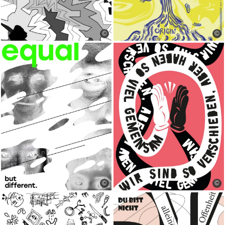
©
©
©
©