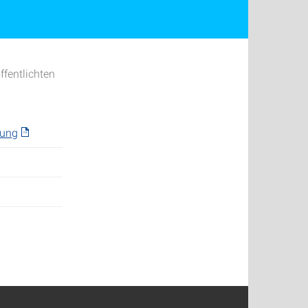
fentlichten
hung