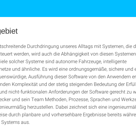
gebiet
rtschreitende Durchdringung unseres Alltags mit Systemen, die 
teuert werden, wird auch die Abhängigkeit von diesen Systeme
piele solcher Systeme sind autonome Fahrzeuge, intelligente
etze und ähnliche. Es wird eine ordnungsgemäße, sichere und ef
auenswürdige, Ausführung dieser Software von den Anwendern e
den Komplexität und der stetig steigenden Bedeutung der Erfü
 und nicht-funktionalen Anforderungen der Software gerecht zu 
Becker und sein Team Methoden, Prozesse, Sprachen und Werkz
enieurmäßig herzustellen. Dabei zeichnet sich eine ingenieurmä
se durch planbare und vorhersehbare Ergebnisse bereits währ
s Systems aus.