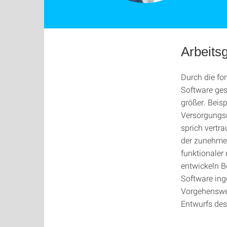
Arbeits
Durch die fo
Software ges
größer. Beis
Versorgungsn
sprich vertr
der zunehmen
funktionaler
entwickeln 
Software ing
Vorgehenswei
Entwurfs de