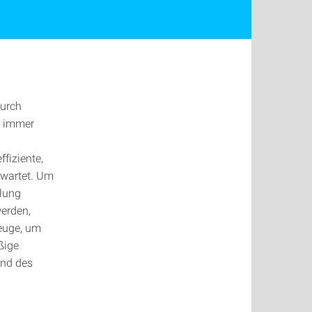
durch
n immer
fiziente,
rwartet. Um
llung
werden,
euge, um
ßige
end des