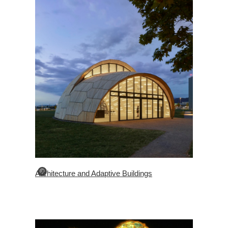
©
Architecture and Adaptive Buildings