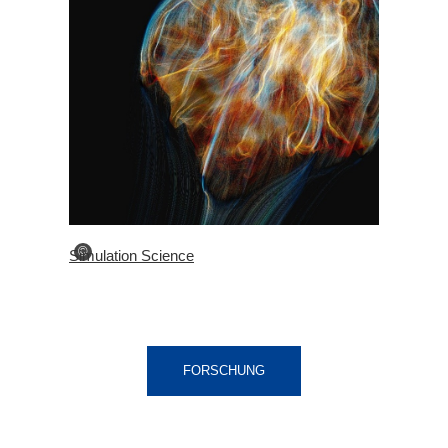
©
Simulation Science
FORSCHUNG