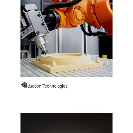
©
Production Technologies