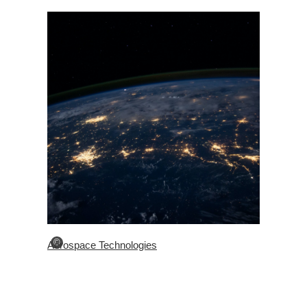
©
Aerospace Technologies