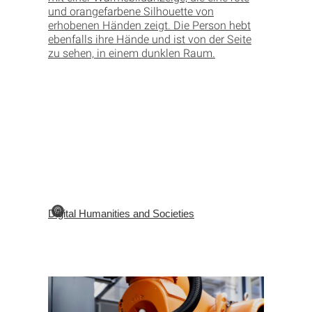
©
Digital Humanities and Societies