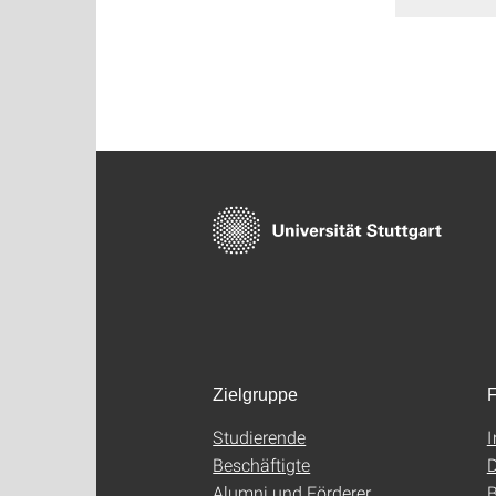
Zielgruppe
F
Studierende
Beschäftigte
D
Alumni und Förderer
B