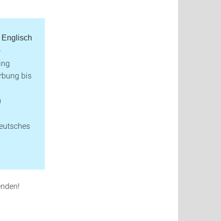
Englisch
-
ing
rbung bis
n
deutsches
enden!