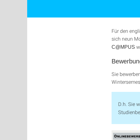
Für den engl
sich neun Mo
wi
C@MPUS
Bewerbung
Sie bewerben
Wintersemest
D.h. Sie 
Studienbe