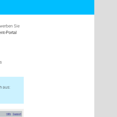
ewerben Sie
t-Portal
s
aus:
n