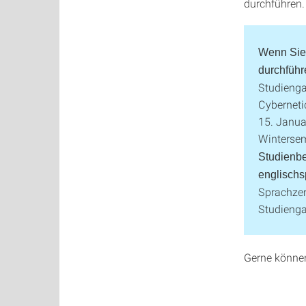
durchführen.
Wenn Sie
durchführ
Studienga
Cyberneti
15. Janua
Winterse
Studienbe
englischs
Sprachzer
Studieng
Gerne könne