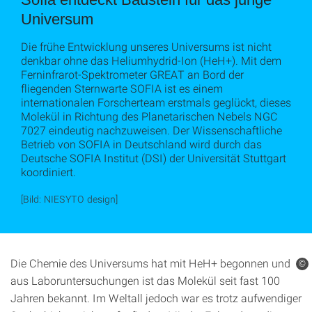
Universum
Die frühe Entwicklung unseres Universums ist nicht
denkbar ohne das Heliumhydrid-Ion (HeH+). Mit dem
Ferninfrarot-Spektrometer GREAT an Bord der
fliegenden Sternwarte SOFIA ist es einem
internationalen Forscherteam erstmals geglückt, dieses
Molekül in Richtung des Planetarischen Nebels NGC
7027 eindeutig nachzuweisen. Der Wissenschaftliche
Betrieb von SOFIA in Deutschland wird durch das
Deutsche SOFIA Institut (DSI) der Universität Stuttgart
koordiniert.
[Bild: NIESYTO design]
Die Chemie des Universums hat mit HeH+ begonnen und
©
aus Laboruntersuchungen ist das Molekül seit fast 100
Jahren bekannt. Im Weltall jedoch war es trotz aufwendiger