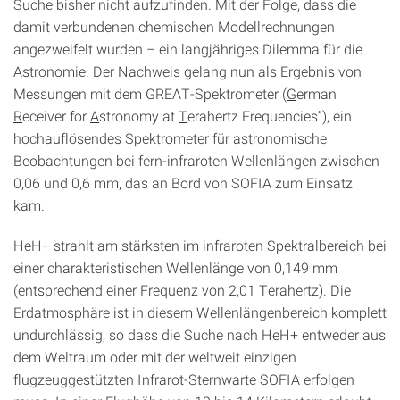
Suche bisher nicht aufzufinden. Mit der Folge, dass die
damit verbundenen chemischen Modellrechnungen
angezweifelt wurden – ein langjähriges Dilemma für die
Astronomie. Der Nachweis gelang nun als Ergebnis von
Messungen mit dem GREAT-Spektrometer (
G
erman
R
eceiver for
A
stronomy at
T
erahertz Frequencies”), ein
hochauflösendes Spektrometer für astronomische
Beobachtungen bei fern-infraroten Wellenlängen zwischen
0,06 und 0,6 mm, das an Bord von SOFIA zum Einsatz
kam.
HeH+ strahlt am stärksten im infraroten Spektralbereich bei
einer charakteristischen Wellenlänge von 0,149 mm
(entsprechend einer Frequenz von 2,01 Terahertz). Die
Erdatmosphäre ist in diesem Wellenlängenbereich komplett
undurchlässig, so dass die Suche nach HeH+ entweder aus
dem Weltraum oder mit der weltweit einzigen
flugzeuggestützten Infrarot-Sternwarte SOFIA erfolgen