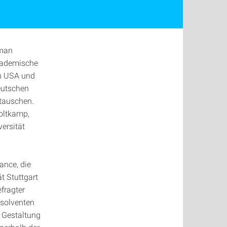
rman
akademische
en USA und
deutschen
tauschen.
oltkamp,
versität
ance, die
t Stuttgart
fragter
bsolventen
 Gestaltung