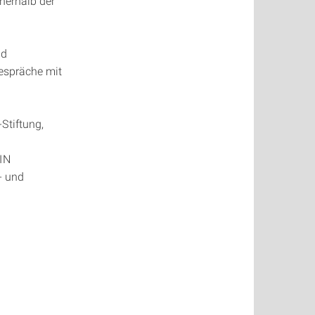
nerhalb der
nd
Gespräche mit
Stiftung,
AIN
- und