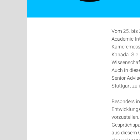
Vom 25. bis 
Academic Int
Karrieremess
Kanada. Sie 
Wissenschaft
Auch in dies
Senior Adviso
Stuttgart zu 
Besonders im
Entwicklungs
vorzustellen
Gesprächspar
aus diesem G