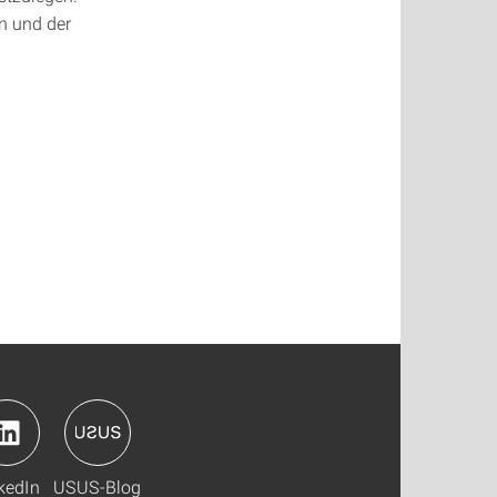
n und der
kedIn
USUS-Blog