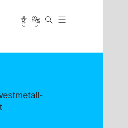
estmetall-
t