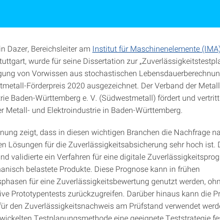
in Dazer, Bereichsleiter am
Institut für Maschinenelemente (IMA
tuttgart, wurde für seine Dissertation zur „Zuverlässigkeitstestp
igung von Vorwissen aus stochastischen Lebensdauerberechnun
etall-Förderpreis 2020 ausgezeichnet. Der Verband der Metall
rie Baden-Württemberg e. V. (Südwestmetall) fördert und vertritt
er Metall- und Elektroindustrie in Baden-Württemberg.
nung zeigt, dass in diesen wichtigen Branchen die Nachfrage n
ten Lösungen für die Zuverlässigkeitsabsicherung sehr hoch ist.
nd validierte ein Verfahren für eine digitale Zuverlässigkeitspro
anisch belastete Produkte. Diese Prognose kann in frühen
phasen für eine Zuverlässigkeitsbewertung genutzt werden, oh
ive Prototypentests zurückzugreifen. Darüber hinaus kann die P
für den Zuverlässigkeitsnachweis am Prüfstand verwendet werd
twickelten Testplanungsmethode eine geeignete Teststrategie fe