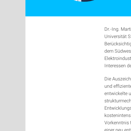
Dr.-Ing. Mart
Universität S
Berücksicht
dem Südwestm
Elektroindust
Interessen d
Die Auszeich
und effizien
entwickelte u
strukturmech
Entwicklungs
kostenintens
Vorkenntnis 
einer neu en