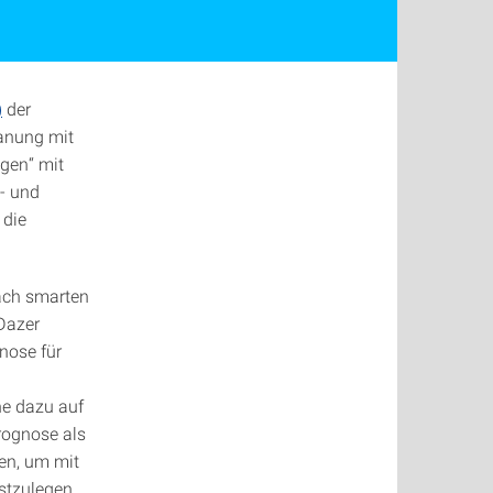
)
der
lanung mit
gen“ mit
- und
 die
ach smarten
 Dazer
gnose für
ne dazu auf
rognose als
en, um mit
stzulegen.