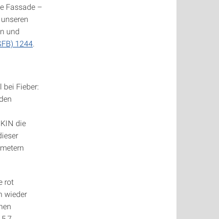
ne Fassade –
 unseren
en und
SFB) 1244
.
bei Fieber:
 den
KIN die
dieser
tmetern
e rot
h wieder
chen
 5,7