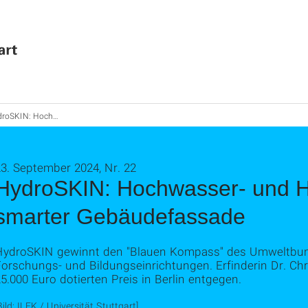
chwasser- und Hitzeschutz dank smarter Gebäudefassade
3. September 2024, Nr. 22
HydroSKIN: Hochwasser- und H
smarter Gebäudefassade
HydroSKIN gewinnt den "Blauen Kompass" des Umweltbun
Forschungs- und Bildungseinrichtungen. Erfinderin Dr. Ch
5.000 Euro dotierten Preis in Berlin entgegen.
Bild: ILEK / Universität Stuttgart]