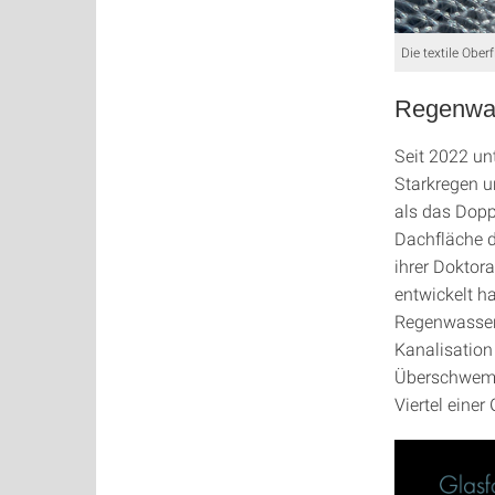
Die textile Obe
Regenwas
Seit 2022 un
Starkregen u
als das Dopp
Dachfläche d
ihrer Doktor
entwickelt h
Regenwasser,
Kanalisation
Überschwemm
Viertel eine