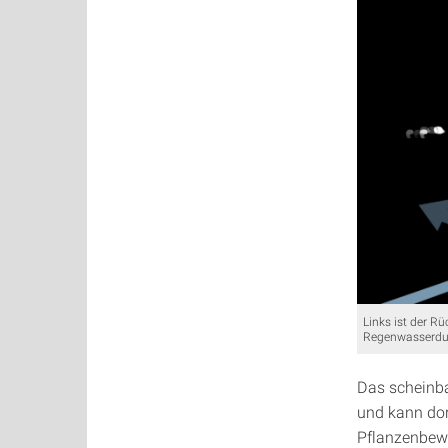
Links ist der R
Regenwasserdur
Das scheinba
und kann dor
Pflanzenbew