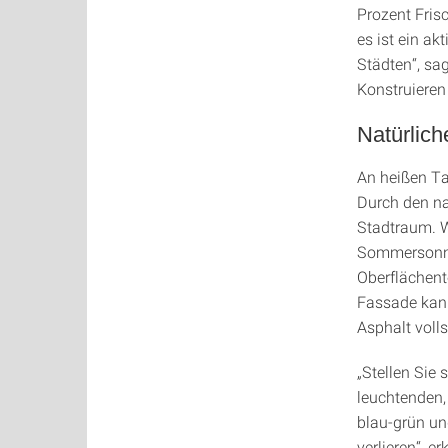
Prozent Fris
es ist ein a
Städten“, sag
Konstruieren
Natürlic
An heißen Ta
Durch den n
Stadtraum. 
Sommersonne
Oberflächent
Fassade kann
Asphalt voll
„Stellen Sie 
leuchtenden,
blau-grün un
verlieren“, e