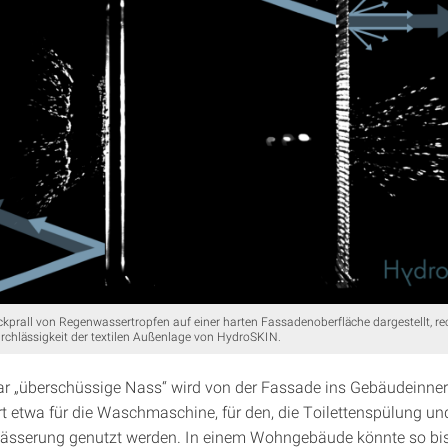
ückprall von Regenwassertropfen auf einer harten Fassadenoberfläche dargestellt, re
chlässigkeit der textilen Außenlage von HydroSKIN.
r „überschüssige Nass“ wird von der Fassade ins Gebäudeinnere
t etwa für die Waschmaschine, für den, die Toilettenspülung un
ässerung genutzt werden. In einem Wohngebäude könnte so bis