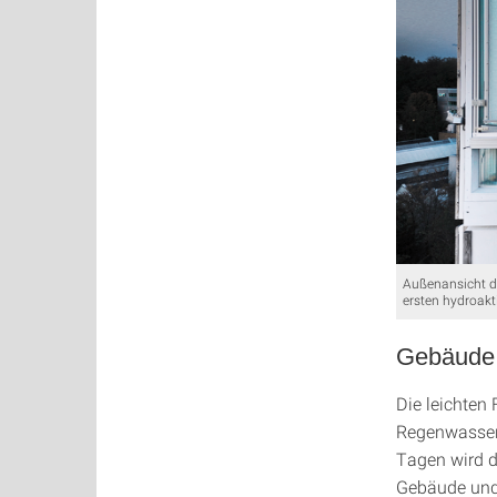
Außenansicht d
ersten hydroak
Gebäude 
Die leichte
Regenwasser 
Tagen wird d
Gebäude und