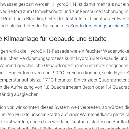
chwasser gespart werden. „HydroSKIN ist damit mehr als nur ei
ktiver Beitrag zum Umweltschutz und zur Ressourcenschonung in
t Prof. Lucio Blandini, Leiter des Instituts für Leichtbau Entwerf
 und stellvertretender Sprecher des
Sonderforschungsbereichs (
he Klimaanlage für Gebäude und Städte
gen wirkt die HydroSKIN-Fassade wie ein feuchter Wadenwickel 
atürlichen Verdunstungsprozess kühlt HydroSKIN Gebäude und
Während gewöhnliche Gebäudeoberflächen unter der sengenden
 Temperaturen von über 90 °C erreichen können, senkt HydroS
emperatur auf bis zu 17 °C herunter. Ein einziger Quadratmeter 
 die Aufheizung von 1,8 Quadratmetern Beton oder 1,4 Quadra
ständig ausgleichen.
sich vor, wir könnten dieses System weit verbreiten, so würden di
 heißen Punkte unserer Städte auf einer Wärmebildkarte plötzlic
d kühl werden, ohne dass wir dabei kostbare städtische Bauflä
rklärt Eisenbarth. Die Kühlleistung der Fassade ist beeindruckend: