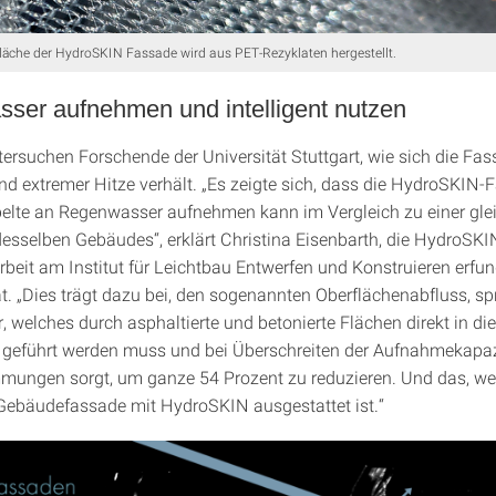
rfläche der HydroSKIN Fassade wird aus PET-Rezyklaten hergestellt.
ser aufnehmen und intelligent nutzen
tersuchen Forschende der Universität Stuttgart, wie sich die Fas
nd extremer Hitze verhält. „Es zeigte sich, dass die HydroSKIN
elte an Regenwasser aufnehmen kann im Vergleich zu einer gle
esselben Gebäudes“, erklärt Christina Eisenbarth, die HydroS
arbeit am Institut für Leichtbau Entwerfen und Konstruieren erfu
at. „Dies trägt dazu bei, den sogenannten Oberflächenabfluss, sp
 welches durch asphaltierte und betonierte Flächen direkt in die
 geführt werden muss und bei Überschreiten der Aufnahmekapazi
ungen sorgt, um ganze 54 Prozent zu reduzieren. Und das, we
r Gebäudefassade mit HydroSKIN ausgestattet ist.“