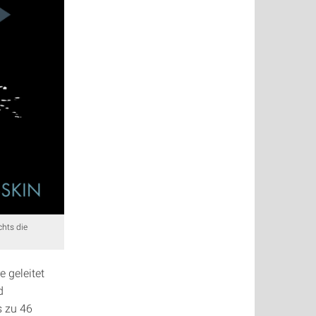
chts die
 geleitet
d
 zu 46