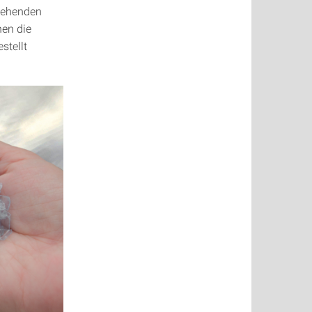
stehenden
nen die
stellt