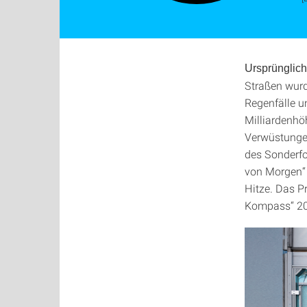
Ursprünglic
Straßen wurd
Regenfälle 
Milliardenhöh
Verwüstungen
des Sonderfo
von Morgen“ 
Hitze. Das P
Kompass“ 20