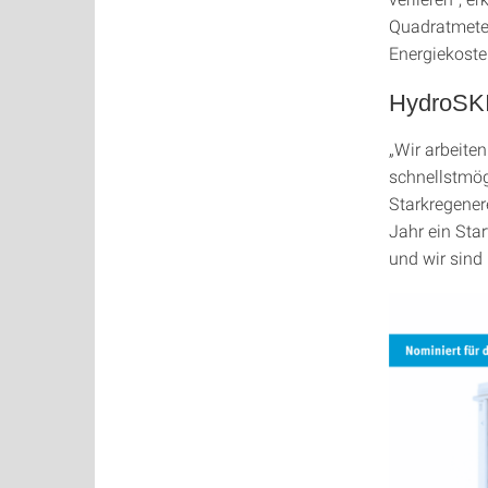
Quadratmete
Energiekoste
HydroSKI
„Wir arbeite
schnellstmög
Starkregener
Jahr ein Star
und wir sind