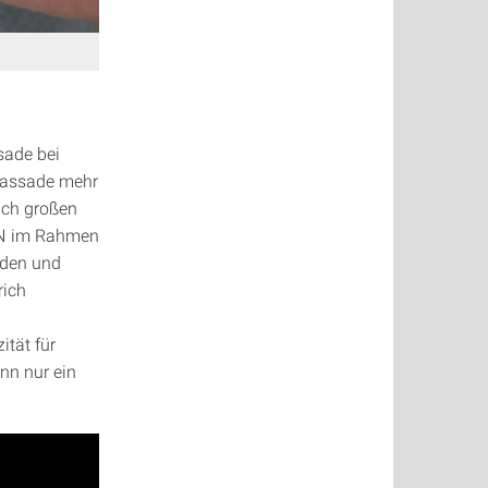
sade bei
-Fassade mehr
ich großen
KIN im Rahmen
nden und
rich
tät für
nn nur ein