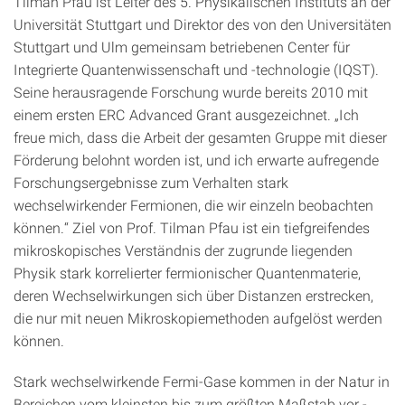
Tilman Pfau ist Leiter des 5. Physikalischen Instituts an der
Universität Stuttgart und Direktor des von den Universitäten
Stuttgart und Ulm gemeinsam betriebenen Center für
Integrierte Quantenwissenschaft und -technologie (IQST).
Seine herausragende Forschung wurde bereits 2010 mit
einem ersten ERC Advanced Grant ausgezeichnet. „Ich
freue mich, dass die Arbeit der gesamten Gruppe mit dieser
Förderung belohnt worden ist, und ich erwarte aufregende
Forschungsergebnisse zum Verhalten stark
wechselwirkender Fermionen, die wir einzeln beobachten
können.“ Ziel von Prof. Tilman Pfau ist ein tiefgreifendes
mikroskopisches Verständnis der zugrunde liegenden
Physik stark korrelierter fermionischer Quantenmaterie,
deren Wechselwirkungen sich über Distanzen erstrecken,
die nur mit neuen Mikroskopiemethoden aufgelöst werden
können.
Stark wechselwirkende Fermi-Gase kommen in der Natur in
Bereichen vom kleinsten bis zum größten Maßstab vor -