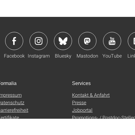
Facebook
Instagram
Bluesky
Mastodon
YouTube
Lin
ormalia
Services
Impressum
Kontakt & Anfahrt
atenschutz
Presse
arrierefreiheit
Jobportal
ertifikate
Promotions- / Postdoc-Stelle
AGB
Uni-Shop