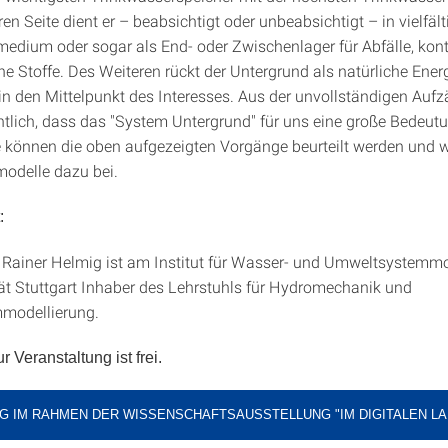
en Seite dient er – beabsichtigt oder unbeabsichtigt – in vielfäl
medium oder sogar als End- oder Zwischenlager für Abfälle, kon
he Stoffe. Des Weiteren rückt der Untergrund als natürliche Ener
n den Mittelpunkt des Interesses. Aus der unvollständigen Aufz
chtlich, dass das "System Untergrund" für uns eine große Bedeutu
ie können die oben aufgezeigten Vorgänge beurteilt werden und w
odelle dazu bei.
:
g. Rainer Helmig ist am Institut für Wasser- und Umweltsystemm
tät Stuttgart Inhaber des Lehrstuhls für Hydromechanik und
modellierung.
ur Veranstaltung ist frei.
G IM RAHMEN DER WISSENSCHAFTSAUSSTELLUNG "IM DIGITALEN L