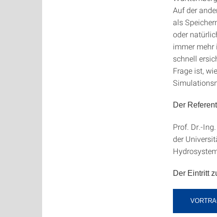
Auf der ander
als Speicher
oder natürlic
immer mehr i
schnell ersi
Frage ist, w
Simulationsm
Der Referent
Prof. Dr.-In
der Universi
Hydrosystem
Der Eintritt z
VORTRA