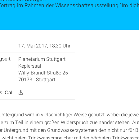
Vortrag im Rahmen der Wissenschaftsausstellung "Im digit
17. Mai 2017, 18:30 Uhr
Planetarium Stuttgart
gsort:
Keplersaal
Willy-Brandt-Straße 25
70173 Stuttgart
 iCal:
ntergrund wird in vielschichtiger Weise genutzt, wobei die jewe
e zum Teil in einem großen Widerspruch zueinander stehen. Auf
 der Untergrund mit den Grundwassersystemen den nicht nur für 
wichtigsten Trinkwasserspeicher mit der höchsten Trinkwasserq