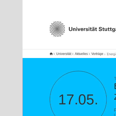
Energiespeicherung, Heraus
Universität
Aktuelles
Vorträge
1
17.05.
P
U