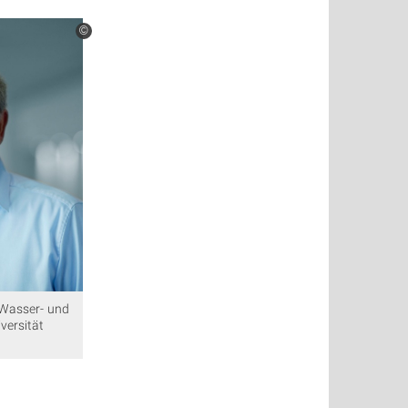
©
r Wasser- und
versität