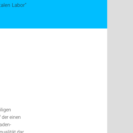
alen Labor"
iligen
 der einen
Baden-
ualität dar.