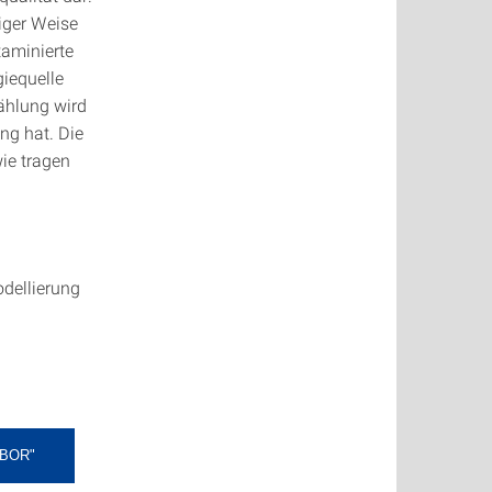
tiger Weise
taminierte
giequelle
ählung wird
ng hat. Die
ie tragen
odellierung
ABOR"