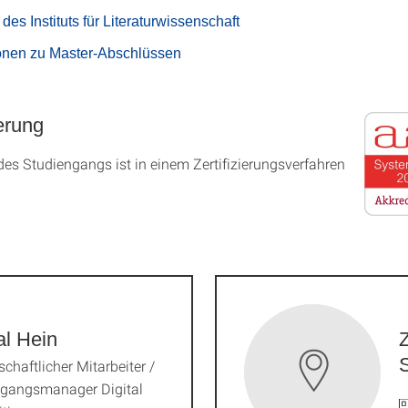
des Instituts für Literaturwissenschaft
ionen zu Master-Abschlüssen
erung
es Studien­gangs ist in einem Zer­ti­fizier­ungs­ver­fahren
l Hein
Z
chaftlicher Mitarbeiter /
ngangsmanager Digital