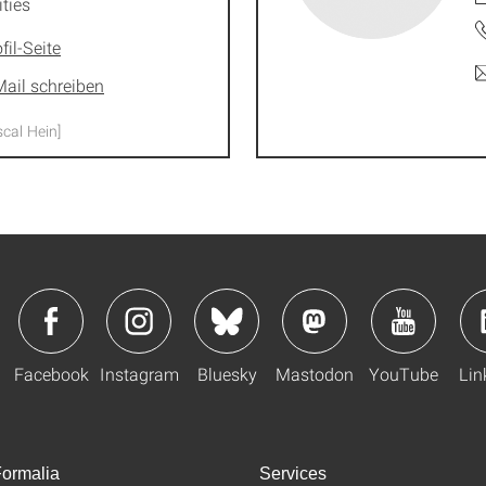
ties
fil-Seite
Mail schreiben
scal Hein]
Facebook
Instagram
Bluesky
Mastodon
YouTube
Lin
ormalia
Services