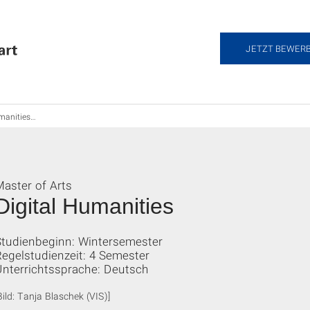
JETZT BEWER
nities M.A.
Master of Arts
Digital Humanities
Studienbeginn: Wintersemester
egelstudienzeit: 4 Semester
Unterrichtssprache: Deutsch
Bild: Tanja Blaschek (VIS)]