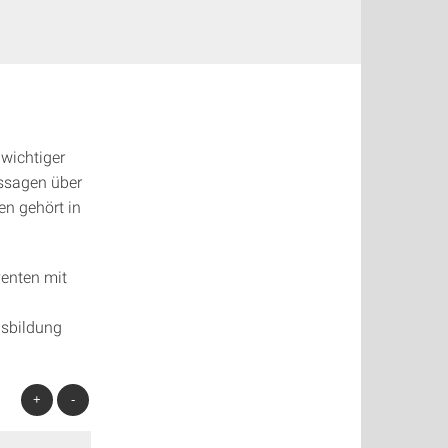
 wichtiger
ussagen über
en gehört in
venten mit
usbildung
+
-