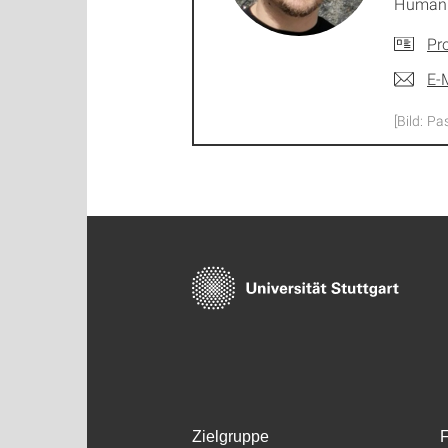
Humani
Pro
E-
[Bild: Pa
Zielgruppe
F