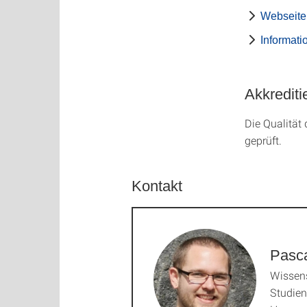
Webseite 
Informat
Akkrediti
Die Qualität d
geprüft.
Kontakt
Pasca
Wissens
Studie