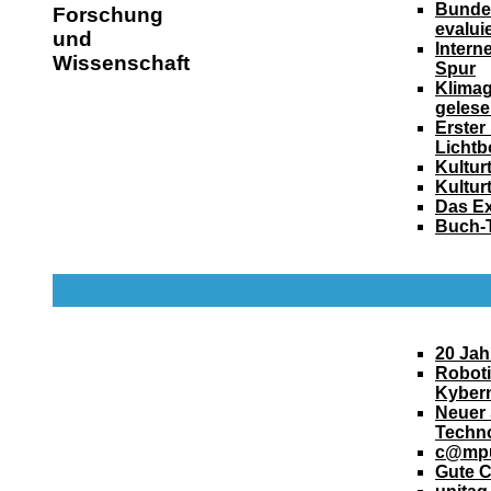
Bunde
Forschung
evaluie
und
Intern
Wissenschaft
Spur
Klimag
geles
Erster
Lichtb
Kultur
Kultur
Das E
Buch-
20 Jah
Roboti
Kybern
Neuer
Techn
c@mpu
Gute C