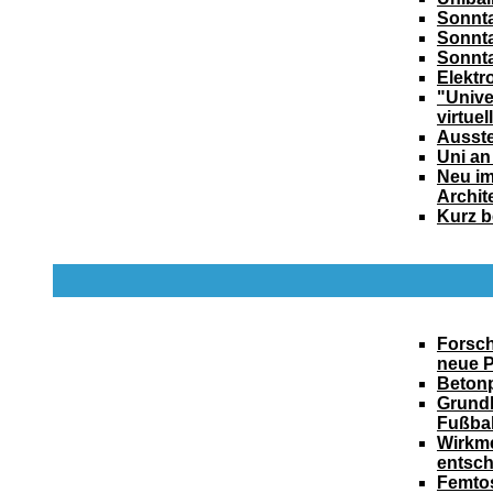
Sonnta
Sonnta
Sonnta
Elektro
"Univer
virtuel
Ausste
Uni an
Neu im
Archit
Kurz b
Forsc
neue P
Betonp
Grund
Fußbal
Wirkm
entsch
Femto