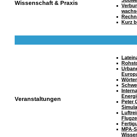
Südwe
Wissenschaft & Praxis
Verbun
wachs
Rechn
Kurz b
Latein
Rohsto
Urbane
Europ
Wörter
Schwer
Intern
Energ
Veranstaltungen
Peter 
Simula
Luftre
Flugz
Fertig
MPA-Se
Wissen