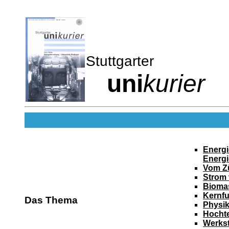
Stuttgarter
uni
kurier
Energi
Energi
Vom Z
Strom
Biomas
Kernfu
Das Thema
Physik
Hochte
Werkst