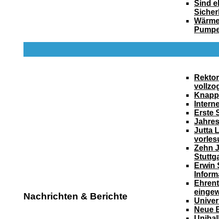
Sind e
Sicher
Wärmer
Pumpe
Rektor
vollzo
Knapp 
Intern
Erste 
Jahre
Jutta 
vorle
Zehn J
Stuttg
Erwin 
Inform
Ehrent
eingew
Nachrichten & Berichte
Univer
Neue B
Unibal