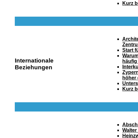
Kurz b
Archit
Zentr
Start 
Warum
Internationale
häufig 
Beziehungen
Interk
Zypern
höher 
Unters
Kurz b
Abschi
Walter
Heinzw