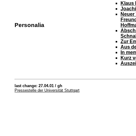
Klaus 
Joach
Neuer 
Freund
Personalia
Hoffm
Absch
Schna
Zur Em
Aus de
In me
Kurz v
Auszei
last change: 27.04.01 / gh
Pressestelle der Universität Stuttgart