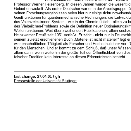
Professor Werner Heisenberg. In diesen Jahren wurden die wesentli
Gebiet entwickelt. Als erster Deutscher war er in der Arbeitsgrupp
seinen Forschungsergebnissen seien hier nur einige richtungweisend
Gaußfunktionen für quantenmechanische Rechnungen, die Entwicklun
das Valenzelektronen-System - wie in der Chemie üblich - allein zu 
des Vielteilchen-Problems sowie die Definition neuer Optimierungskri
Wellenfunktionen. Weit über zweihundert Publikationen, allein sech
Heinzwerner Preuß seit 1951 verfaßt. Er zählt - nicht nur in Deutsc
seinem zuletzt erschienenen Buch „Materie ist nicht materiell“ legt e
wissenschaftlichen Tätigkeit als Forscher und Hochschullehrer vor. D
für den Menschen. Und er kommt zu dem Schluß, daß unser Wissen üb
allem dann, wenn weiterhin der größte Teil der Öffentlichkeit von d
falscher Tradition kein Interesse an diesen Erkenntnissen besteht.
last change: 27.04.01 / gh
Pressestelle der Universität Stuttgart