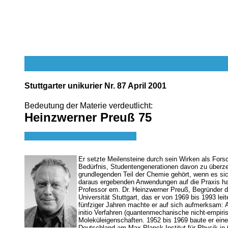
Stuttgarter unikurier Nr. 87 April 2001
Bedeutung der Materie verdeutlicht:
Heinzwerner Preuß 75
Er setzte Meilensteine durch sein Wirken als Fors
Bedürfnis, Studentengenerationen davon zu überz
grundlegenden Teil der Chemie gehört, wenn es sic
daraus ergebenden Anwendungen auf die Praxis ha
Professor em. Dr. Heinzwerner Preuß, Begründer de
Universität Stuttgart, das er von 1969 bis 1993 lei
fünfziger Jahren machte er auf sich aufmerksam: A
initio Verfahren (quantenmechanische nicht-empir
Moleküleigenschaften. 1952 bis 1969 baute er eine
Deutschland am Max-Planck-Institut für Physik in