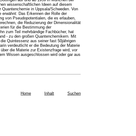
chen wissenschaftlichen Ideen auf diesem
e für Quantenchemie in Uppsala/Schweden. Von
e erwähnt: Das Erkennen der Rolle der
g von Pseudopotentialen, die es erlauben,
berechnen, die Reduzierung der Dimensionalität
terien für die Bestimmung der
zehn zum Teil mehrbändige Fachbücher, hat
hland - zu den großen Quantenchemikern. Mit
r die Quintessenz aus seiner fast 50jährigen
arin verdeutlicht er die Bedeutung der Materie
er die Materie zur Existenzfrage wird, vor
iesem Wissen ausgeschlossen wird oder gar aus
Home
Inhalt
Suchen