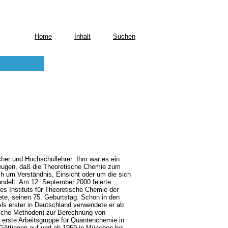
Home
Inhalt
Suchen
cher und Hochschullehrer: Ihm war es ein
eugen, daß die Theoretische Chemie zum
h um Verständnis, Einsicht oder um die sich
ndelt. Am 12. September 2000 feierte
s Instituts für Theoretische Chemie der
tete, seinen 75. Geburtstag. Schon in den
ls erster in Deutschland verwendete er ab
ische Methoden) zur Berechnung von
 erste Arbeitsgruppe für Quantenchemie in
 Göttingen auf und ab 1959 in München bei