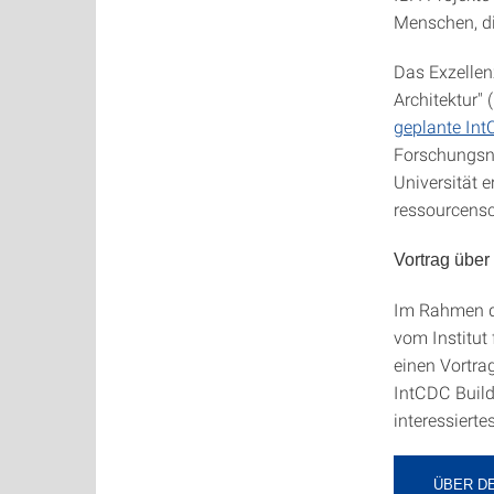
Menschen, di
Das Exzellen
Architektur" 
geplante In
Forschungsne
Universität 
ressourcens
Vortrag übe
Im Rahmen d
vom Institut
einen Vortra
IntCDC Buildi
interessiert
ÜBER D