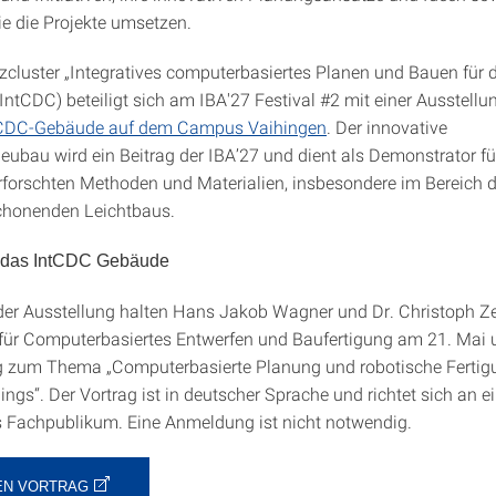
e die Projekte umsetzen.
zcluster „Integratives computerbasiertes Planen und Bauen für d
(IntCDC) beteiligt sich am IBA'27 Festival #2 mit einer Ausstellu
tCDC-Gebäude auf dem Campus Vaihingen
. Der innovative
ubau wird ein Beitrag der IBA’27 und dient als Demonstrator für
erforschten Methoden und Materialien, insbesondere im Bereich 
chonenden Leichtbaus.
r das IntCDC Gebäude
er Ausstellung halten Hans Jakob Wagner und Dr. Christoph Z
 für Computerbasiertes Entwerfen und Baufertigung am 21. Mai
g zum Thema „Computerbasierte Planung und robotische Fertig
ngs“. Der Vortrag ist in deutscher Sprache und richtet sich an e
es Fachpublikum. Eine Anmeldung ist nicht notwendig.
EN VORTRAG