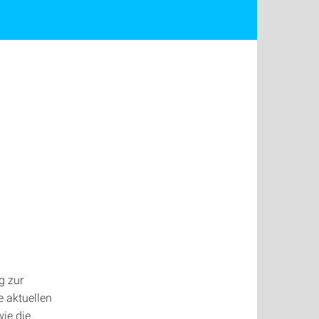
g zur
e aktuellen
wie die