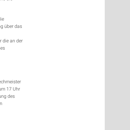
ie
ng über das
 die an der
des
echmeister
 um 17 Uhr
ung des
in