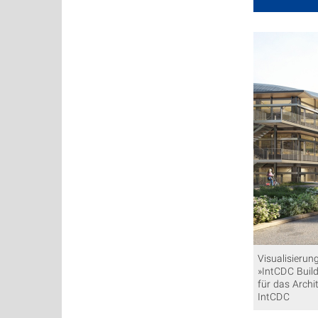
Visualisieru
»IntCDC Build
für das Archi
IntCDC