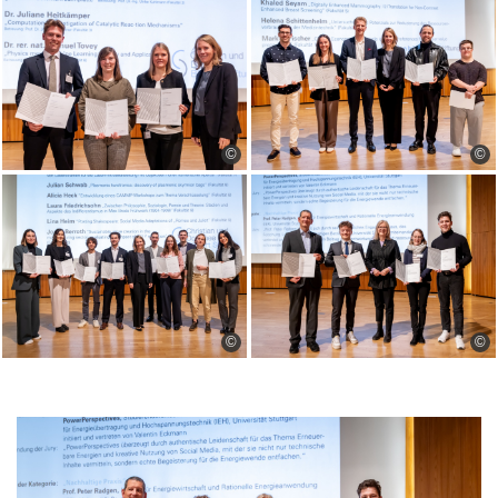
©
©
©
©