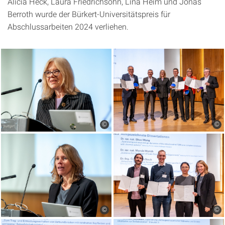
Alicia Heck, Laura Friedrichsohn, Lina Heim und Jonas
Berroth wurde der Bürkert-Universitätspreis für
Abschlussarbeiten 2024 verliehen.
©
©
©
©