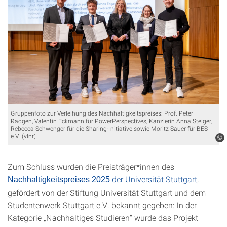
Gruppenfoto zur Verleihung des Nachhaltigkeitspreises: Prof. Peter
Radgen, Valentin Eckmann für PowerPerspectives, Kanzlerin Anna Steiger,
Rebecca Schwenger für die Sharing-Initiative sowie Moritz Sauer für BES
e.V. (vlnr).
©
Zum Schluss wurden die Preisträger*innen des
der Universität Stuttgart
,
Nachhaltigkeitspreises 2025
gefördert von der Stiftung Universität Stuttgart und dem
Studentenwerk Stuttgart e.V. bekannt gegeben: In der
Kategorie „Nachhaltiges Studieren“ wurde das Projekt