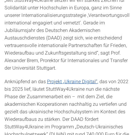
Solidarität unter Hochschulen in Europa, ganz im Sinne
unserer Internationalisierungsstrategie ‚Verantwortungsvoll
international engagiert und vernetzt‘. Gerade im
Jubiläumsjahr des Deutschen Akademischen
Austauschdienstes (DAAD) zeigt sich, wie entscheidend
vertrauensvolle internationale Partnerschaften für Frieden,
Wiederaufbau und Zukunftsgestaltung sind“, sagt Prof.
Alexander Brem, Prorektor für Internationales und Transfer
der Universität Stuttgart.
Anknüpfend an das
Projekt „Ukraine Digital“
, das von 2022
bis 2025 lief, läutet StuttWay4Ukraine nun die nächste
Phase der Zusammenarbeit ein – mit dem Ziel, die
akademischen Kooperationen nachhaltig zu vertiefen und
gezielt das ukrainische Hochschulsystem im Kontext des
Wiederaufbaus zu stärken. Der DAAD fördert
StuttWay4Ukraine im Programm „Deutsch-Ukrainisches
Hochschulnetzwerk“ (DUHN) mit rund 740.000 Euro für die