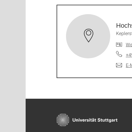
Hoch
Keplers
We
+4
E-