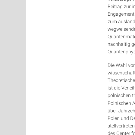
Beitrag zur 
Engagement 
zum ausländi
wegweisende
Quantenmater
nachhaltig g
Quantenphysi
Die Wahl von
wissenschaft
Theoretische
ist die Verl
polnischen t
Polnischen 
über Jahrze
Polen und De
stellvertret
des Center f