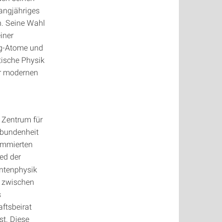
angjähriges
. Seine Wahl
iner
rg-Atome und
tische Physik
er modernen
 Zentrum für
rbundenheit
nommierten
ed der
ntenphysik
h zwischen
s
aftsbeirat
t. Diese