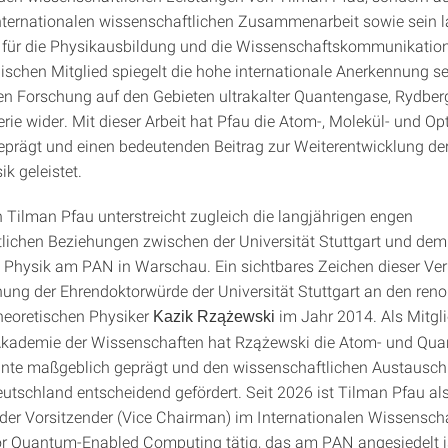
internationalen wissenschaftlichen Zusammenarbeit sowie sein l
für die Physikausbildung und die Wissenschaftskommunikation
schen Mitglied spiegelt die hohe internationale Anerkennung se
n Forschung auf den Gebieten ultrakalter Quantengase, Rydbe
ie wider. Mit dieser Arbeit hat Pfau die Atom-, Molekül- und Op
eprägt und einen bedeutenden Beitrag zur Weiterentwicklung d
k geleistet.
 Tilman Pfau unterstreicht zugleich die langjährigen engen
lichen Beziehungen zwischen der Universität Stuttgart und dem
 Physik am PAN in Warschau. Ein sichtbares Zeichen dieser Ve
eihung der Ehrendoktorwürde der Universität Stuttgart an den re
heoretischen Physiker
im Jahr 2014. Als Mitgli
Kazik Rzążewski
Akademie der Wissenschaften hat Rzążewski die Atom- und Qua
hnte maßgeblich geprägt und den wissenschaftlichen Austausc
utschland entscheidend gefördert. Seit 2026 ist Tilman Pfau al
ender Vorsitzender (Vice Chairman) im Internationalen Wissensch
or Quantum-Enabled Computing tätig, das am PAN angesiedelt is