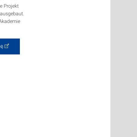
 Projekt
 ausgebaut.
n Akademie
N)