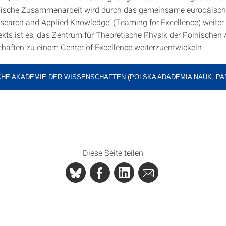
nische Zusammenarbeit wird durch das gemeinsame europäische
earch and Applied Knowledge‘ (Teaming for Excellence) weiter
jekts ist es, das Zentrum für Theoretische Physik der Polnische
haften zu einem Center of Excellence weiterzuentwickeln.
CHE AKADEMIE DER WISSENSCHAFTEN (POLSKA ADADEMIA NAUK, PA
Diese Seite teilen