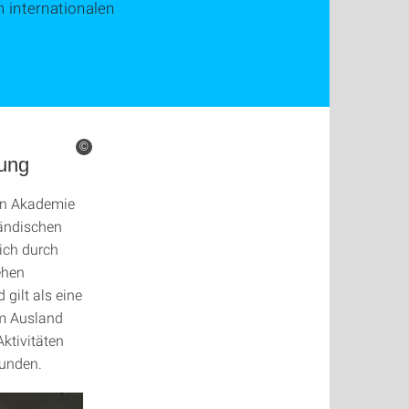
 internationalen
©
hung
en Akademie
ändischen
ich durch
ehen
gilt als eine
em Ausland
Aktivitäten
bunden.