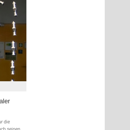
aler
r die
uch seinen