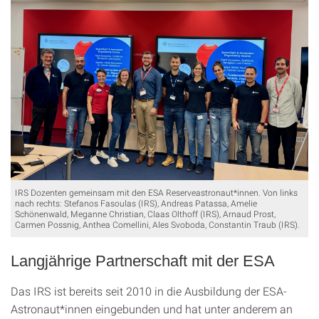
IRS Dozenten gemeinsam mit den ESA Reserveastronaut*innen. Von links
nach rechts: Stefanos Fasoulas (IRS), Andreas Patassa, Amelie
Schönenwald, Meganne Christian, Claas Olthoff (IRS), Arnaud Prost,
Carmen Possnig, Anthea Comellini, Ales Svoboda, Constantin Traub (IRS).
Langjährige Partnerschaft mit der ESA
Das IRS ist bereits seit 2010 in die Ausbildung der ESA-
Astronaut*innen eingebunden und hat unter anderem an